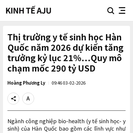
search
nav
button
button
Thị trường y tế sinh học Hàn
Quốc năm 2026 dự kiến tăng
trưởng kỷ lục 21%…Quy mô
chạm mốc 290 tỷ USD
Hoàng Phương Ly
09:46 03-02-2026
Share
Text
size
Ngành công nghiệp bio-health (y tế sinh học- y
sinh) của Hàn Quốc bao gồm các lĩnh vực như