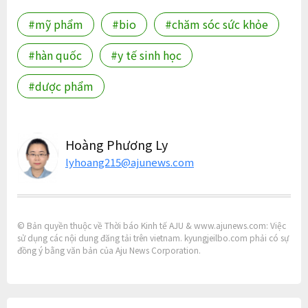
#mỹ phẩm
#bio
#chăm sóc sức khỏe
#hàn quốc
#y tế sinh học
#dược phẩm
Hoàng Phương Ly
lyhoang215@ajunews.com
© Bản quyền thuộc về Thời báo Kinh tế AJU & www.ajunews.com: Việc
sử dụng các nội dung đăng tải trên vietnam. kyungjeilbo.com phải có sự
đồng ý bằng văn bản của Aju News Corporation.