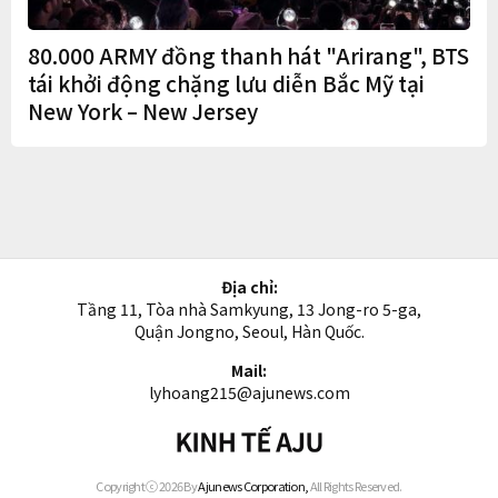
80.000 ARMY đồng thanh hát "Arirang", BTS
tái khởi động chặng lưu diễn Bắc Mỹ tại
New York – New Jersey
Địa chỉ:
Tầng 11, Tòa nhà Samkyung, 13 Jong-ro 5-ga,
Quận Jongno, Seoul, Hàn Quốc.
Mail:
lyhoang215@ajunews.com
Kinh
tế
AJU
Copyright ⓒ 2026 By
Ajunews Corporation,
All Rights Reserved.