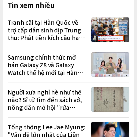
Tin xem nhiều
Tranh cãi tại Hàn Quốc về
trợ cấp dân sinh dịp Trung
thu: Phát tiền kích cầu hay
gánh nặng cho tương lai?
Samsung chính thức mở
bán Galaxy Z8 và Galaxy
Watch thế hệ mới tại Hàn
Quốc, lập kỷ lục 1,44 triệu
đơn đặt trước
Người xưa nghỉ hè như thế
nào? Sĩ tử tìm đến sách vở,
nông dân mở hội "rửa
cuốc" sau mùa vụ
Tổng thống Lee Jae Myung:
"Vấn đề lớn nhất của Liên