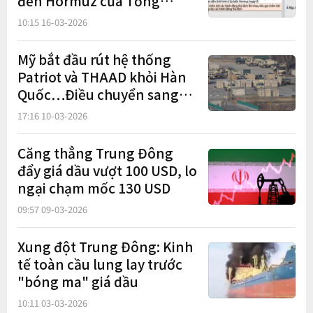
đến Hormuz của Tổng
thống Trump
10:15 16-03-2026
Mỹ bắt đầu rút hệ thống
Patriot và THAAD khỏi Hàn
Quốc…Điều chuyển sang
Trung Đông
17:16 10-03-2026
Căng thẳng Trung Đông
đẩy giá dầu vượt 100 USD, lo
ngại chạm mốc 130 USD
09:57 09-03-2026
Xung đột Trung Đông: Kinh
tế toàn cầu lung lay trước
"bóng ma" giá dầu
10:11 03-03-2026