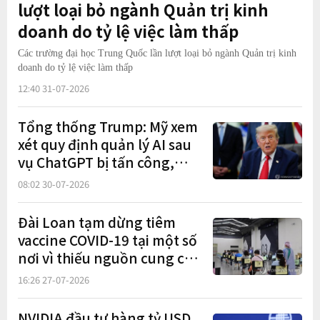
lượt loại bỏ ngành Quản trị kinh
doanh do tỷ lệ việc làm thấp
Các trường đại học Trung Quốc lần lượt loại bỏ ngành Quản trị kinh
doanh do tỷ lệ việc làm thấp
12:40 31-07-2026
Tổng thống Trump: Mỹ xem
xét quy định quản lý AI sau
vụ ChatGPT bị tấn công,
nhưng sẽ thận trọng để duy
08:02 30-07-2026
trì lợi thế trước Trung Quốc
Đài Loan tạm dừng tiêm
vaccine COVID-19 tại một số
nơi vì thiếu nguồn cung cục
bộ khi ca mắc tăng mạnh
16:26 27-07-2026
NVIDIA đầu tư hàng tỷ USD