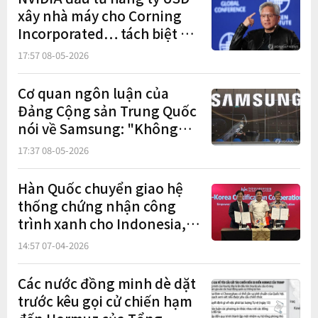
xây nhà máy cho Corning
Incorporated… tách biệt với
kế hoạch mua cổ phần
17:57 08-05-2026
Cơ quan ngôn luận của
Đảng Cộng sản Trung Quốc
nói về Samsung: "Không
phải rút khỏi Trung Quốc
17:37 08-05-2026
mà là thay đổi chiến lược"
Hàn Quốc chuyển giao hệ
thống chứng nhận công
trình xanh cho Indonesia,
ký MOU với doanh nghiệp
14:57 07-04-2026
địa phương
Các nước đồng minh dè dặt
trước kêu gọi cử chiến hạm