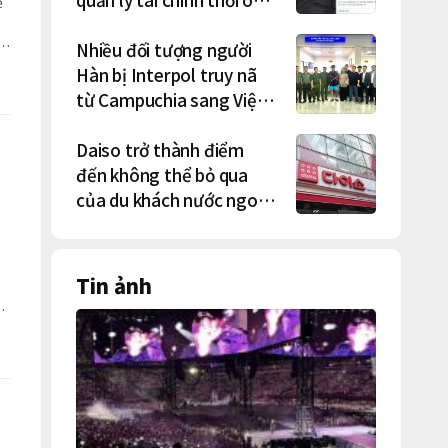
ể
Lee Jae-myung lan rộng
Nhiều đối tượng người
Hàn bị Interpol truy nã
từ Campuchia sang Việt
Nam lần lượt sa lưới
Daiso trở thành điểm
đến không thể bỏ qua
của du khách nước ngoài
tại Hàn Quốc
Tin ảnh
ạo
"