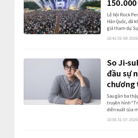
150.000 
Lễ hội Rock Pe
Hàn Quốc, đã kh
giả tham dự. Sự
nước, đồng thời gó
16:42 02-08-2026
quyền thành ph
So Ji-su
đầu sự n
chương 
Sau gần ba thậ
truyền hình “T
diễn xuất của 
sàng đánh đổi t
10:56 31-07-2026
tiết chế cùng 