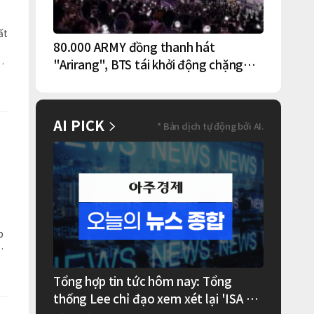
ất
80.000 ARMY đồng thanh hát
"Arirang", BTS tái khởi động chặng
lưu diễn Bắc Mỹ tại New York – New
Jersey
AI PICK
* Bản dịch tự động bởi AI.
p
ất
Tổng hợp tin tức hôm nay: Tổng
thống Lee chỉ đạo xem xét lại 'ISA và