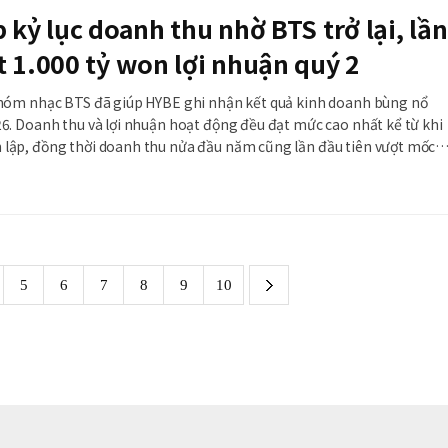
 kỷ lục doanh thu nhờ BTS trở lại, lần
 1.000 tỷ won lợi nhuận quý 2
 nhóm nhạc BTS đã giúp HYBE ghi nhận kết quả kinh doanh bùng nổ
26. Doanh thu và lợi nhuận hoạt động đều đạt mức cao nhất kể từ khi
 lập, đồng thời doanh thu nửa đầu năm cũng lần đầu tiên vượt mốc
on trong quý II, tăng 105,5% so với c&u
next
5
6
7
8
9
10