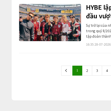
HYBE lập
đầu vượt
Sự trở lại của
trong quý II/20
tập đoàn thành
2.000 tỷ won. Theo báo cáo tài chính công bố ngày 28/7, HYBE đạt doanh thu hợp
16:35 28-07-2026
nhất 1.450 tỷ w
1
2
3
4
previous