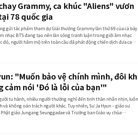
 chay Grammy, ca khúc "Aliens" vươn
 tại 78 quốc gia
ng gửi tác phẩm tham dự Giải thưởng Grammy lần thứ 69 của cả bảy
m nhạc BTS đang tạo nên làn sóng tranh luận trong giới âm nhạc
úc đó, người hâm mộ trên toàn cầu đã phát động chiến dịch đưa ca
 lại các bảng xếp hạng, giúp bài hát nhanh chóng đứng đầu iTunes tạ
un: "Muốn bảo vệ chính mình, đôi kh
 cảm nói 'Đó là lỗi của bạn'"
gười tu hành, nhiều người thường nghĩ đến tinh thần nhẫn nhịn, luô
h và không oán trách người khác. Tuy nhiên, Sư Ja Hyun – giáo sư
 Phật giáo Jungang Seunggadae và Trưởng ban Giáo vụ chùa
i đưa ra một thông điệp đầy bất ngờ trong cuốn sách mới Bài học về
ức Phật (부처의 감정 수