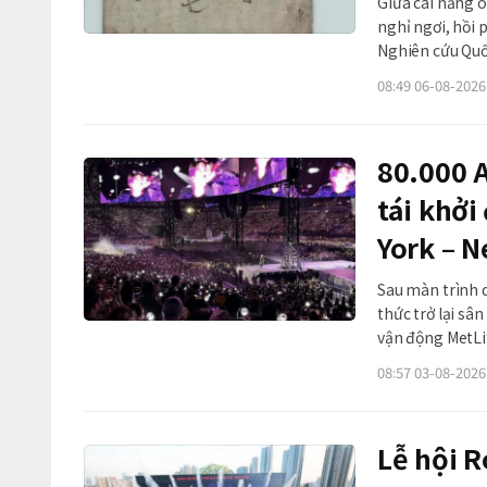
Giữa cái nắng o
nghỉ ngơi, hồi 
Nghiên cứu Quố
6/8, từ quan l
08:49 06-08-2026
dấu ấn văn hóa 
80.000 
tái khởi
York – N
Sau màn trình d
thức trở lại sân
vận động MetLi
nên bầu không 
08:57 03-08-2026
và những th&
Lễ hội R