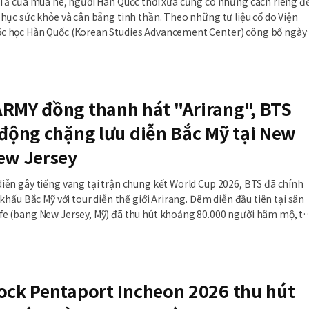
i ả của mùa hè, người Hàn Quốc thời xưa cũng có những cách riêng đ
phục sức khỏe và cân bằng tinh thần. Theo những tư liệu cổ do Viện
c học Hàn Quốc (Korean Studies Advancement Center) công bố ngày
ại, nho sĩ đến nông dân đều có những hình thức nghỉ ngơi mang đậm
và lối sống của từng
ARMY đồng thanh hát "Arirang", BTS
 động chặng lưu diễn Bắc Mỹ tại New
ew Jersey
iễn gây tiếng vang tại trận chung kết World Cup 2026, BTS đã chính
 khấu Bắc Mỹ với tour diễn thế giới Arirang. Đêm diễn đầu tiên tại sân
fe (bang New Jersey, Mỹ) đã thu hút khoảng 80.000 người hâm mộ, t
khí cuồng nhiệt với màn đồng ca ca khúc dân gian Hàn Quốc "Arirang
ock Pentaport Incheon 2026 thu hút