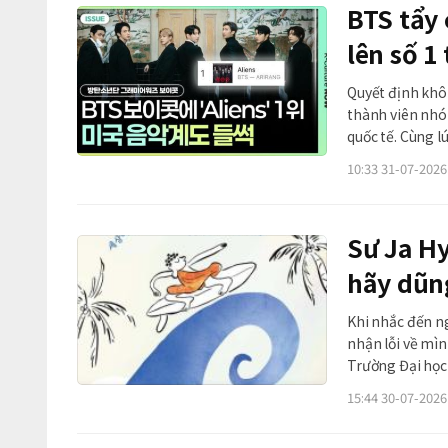
BTS tẩy
lên số 1
Quyết định khô
thành viên nhó
quốc tế. Cùng l
khúc Aliens trở
10:33 31-07-2026
78 quốc gia
Sư Ja Hy
hãy dũng
Khi nhắc đến n
nhận lỗi về mìn
Trường Đại học
Woljeongsa – lạ
15:44 30-07-2026
cảm xúc của Đ