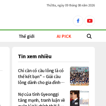
Thứ Ba, ngày 09 tháng 08 năm 2026
facebook
youtube
Thế giới
AI PICK
search
Tin xem nhiều
Chỉ cần có cầu lông là có
thể kết bạn" – Giải cầu
lông dành cho gia đình
a
đa văn hóa diễn ra sôi nổi
Nợ của tỉnh Gyeonggi
tăng mạnh, tranh luận về
quản lý tài chính thời ông