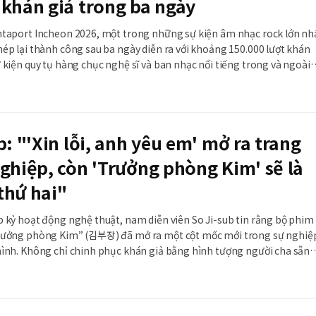
khán giả trong ba ngày
ntaport Incheon 2026, một trong những sự kiện âm nhạc rock lớn nh
ép lại thành công sau ba ngày diễn ra với khoảng 150.000 lượt khán
 kiện quy tụ hàng chục nghệ sĩ và ban nhạc nổi tiếng trong và ngoài
p phần tạo sức sống mới cho kinh tế địa phương. Ngày 2/8, chính
ố Incheon cho biết Lễ hội Rock
b: "'Xin lỗi, anh yêu em' mở ra trang
ghiệp, còn 'Trưởng phòng Kim' sẽ là
thứ hai"
p kỷ hoạt động nghệ thuật, nam diễn viên So Ji-sub tin rằng bộ phim
rưởng phòng Kim” (김부장) đã mở ra một cột mốc mới trong sự nghiệ
mình. Không chỉ chinh phục khán giả bằng hình tượng người cha sẵn
ất cả để cứu con gái, anh còn nhận được nhiều lời khen với lối diễn xu
những màn hành động đầy sứ