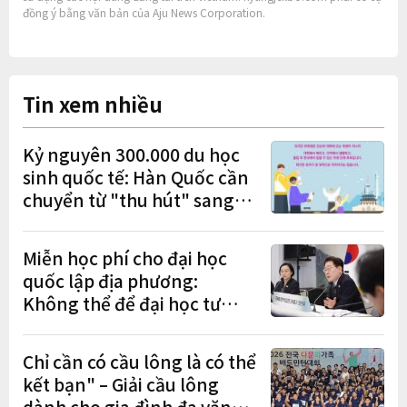
đồng ý bằng văn bản của Aju News Corporation.
Tin xem nhiều
Kỷ nguyên 300.000 du học
sinh quốc tế: Hàn Quốc cần
chuyển từ "thu hút" sang
"học tập – việc làm – định
cư"
Miễn học phí cho đại học
quốc lập địa phương:
Không thể để đại học tư
chịu bất lợi
Chỉ cần có cầu lông là có thể
kết bạn" – Giải cầu lông
dành cho gia đình đa văn