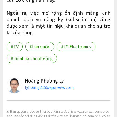
Ngoài ra, việc mở rộng ổn định mảng kinh
doanh dịch vụ đăng ký (subscription) cũng
được xem là một tín hiệu khả quan cho sự trở
lại của hãng.
#TV
#hàn quốc
#LG Electronics
#lợi nhuận hoạt động
Hoàng Phương Ly
lyhoang215@ajunews.com
© Bản quyền thuộc về Thời báo Kinh tế AJU & www.ajunews.com: Việc
sử dụng các nội dung đăng tải trên vietnam. kyungjeilbo.com phải có sự