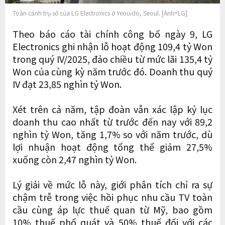
Toàn cảnh trụ sở của LG Electronics ở Yeouido, Seoul. [Ảnh=LG]
Theo báo cáo tài chính công bố ngày 9, LG
Electronics ghi nhận lỗ hoạt động 109,4 tỷ Won
trong quý IV/2025, đảo chiều từ mức lãi 135,4 tỷ
Won của cùng kỳ năm trước đó. Doanh thu quý
IV đạt 23,85 nghìn tỷ Won.
Xét trên cả năm, tập đoàn vẫn xác lập kỷ lục
doanh thu cao nhất từ trước đến nay với 89,2
nghìn tỷ Won, tăng 1,7% so với năm trước, dù
lợi nhuận hoạt động tổng thể giảm 27,5%
xuống còn 2,47 nghìn tỷ Won.
Lý giải về mức lỗ này, giới phân tích chỉ ra sự
chậm trễ trong việc hồi phục nhu cầu TV toàn
cầu cùng áp lực thuế quan từ Mỹ, bao gồm
10% thuế phổ quát và 50% thuế đối với các