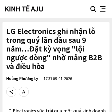
search
nav
button
button
LG Electronics ghi nhận lỗ
trong quý lần đầu sau 9
năm…Đặt kỳ vọng "lội
ngược dòng" nhờ mảng B2B
và điều hòa
Hoàng Phương Ly
17:37 09-01-2026
Share
Text
size
LG Electronics vừa trải qua một quý kinh doanh