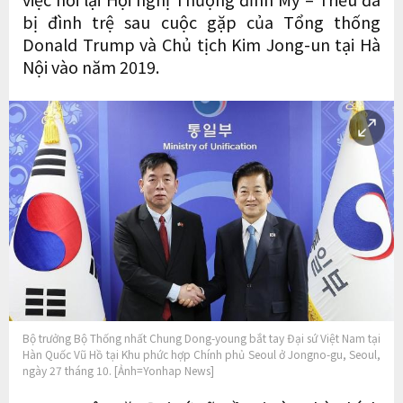
bị đình trệ sau cuộc gặp của Tổng thống
Donald Trump và Chủ tịch Kim Jong-un tại Hà
Nội vào năm 2019.
Bộ trưởng Bộ Thống nhất Chung Dong-young bắt tay Đại sứ Việt Nam tại
Hàn Quốc Vũ Hồ tại Khu phức hợp Chính phủ Seoul ở Jongno-gu, Seoul,
ngày 27 tháng 10. [Ảnh=Yonhap News]