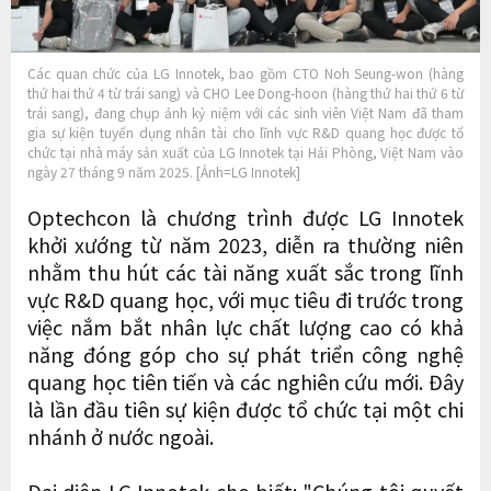
Các quan chức của LG Innotek, bao gồm CTO Noh Seung-won (hàng
thứ hai thứ 4 từ trái sang) và CHO Lee Dong-hoon (hàng thứ hai thứ 6 từ
trái sang), đang chụp ảnh kỷ niệm với các sinh viên Việt Nam đã tham
gia sự kiện tuyển dụng nhân tài cho lĩnh vực R&D quang học được tổ
chức tại nhà máy sản xuất của LG Innotek tại Hải Phòng, Việt Nam vào
ngày 27 tháng 9 năm 2025. [Ảnh=LG Innotek]
Optechcon là chương trình được LG Innotek
khởi xướng từ năm 2023, diễn ra thường niên
nhằm thu hút các tài năng xuất sắc trong lĩnh
vực R&D quang học, với mục tiêu đi trước trong
việc nắm bắt nhân lực chất lượng cao có khả
năng đóng góp cho sự phát triển công nghệ
quang học tiên tiến và các nghiên cứu mới. Đây
là lần đầu tiên sự kiện được tổ chức tại một chi
nhánh ở nước ngoài.
Đại diện LG Innotek cho biết: "Chúng tôi quyết