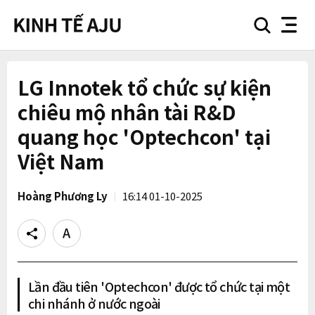
search
nav
button
button
LG Innotek tổ chức sự kiện
chiêu mộ nhân tài R&D
quang học 'Optechcon' tại
Việt Nam
Hoàng Phương Ly
16:14 01-10-2025
Share
Text
size
Lần đầu tiên 'Optechcon' được tổ chức tại một
chi nhánh ở nước ngoài