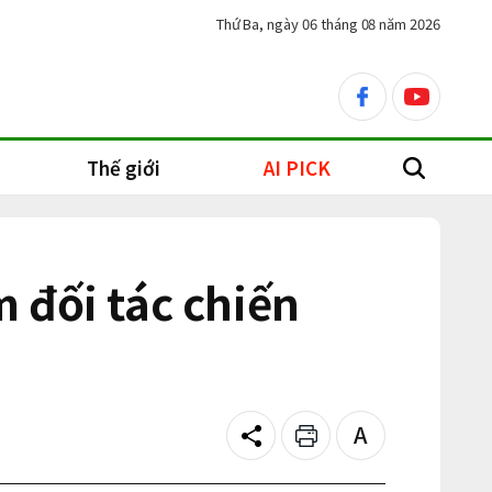
Thứ Ba, ngày 06 tháng 08 năm 2026
facebook
youtube
Thế giới
AI PICK
search
 đối tác chiến
Share
Print
Text
size