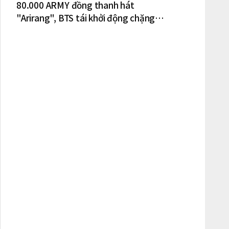
80.000 ARMY đồng thanh hát
"Arirang", BTS tái khởi động chặng
lưu diễn Bắc Mỹ tại New York – New
Jersey