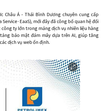
c Châu Á - Thái Bình Dương chuyên cung cấp
a Service·EaaS), mới đây đã công bố quan hệ đối
t công ty lớn trong mảng dịch vụ nhiên liệu hàng
 tảng bảo mật đám mây dựa trên AI, giúp tăng
các dịch vụ web ổn định.
이
미
지
확
대