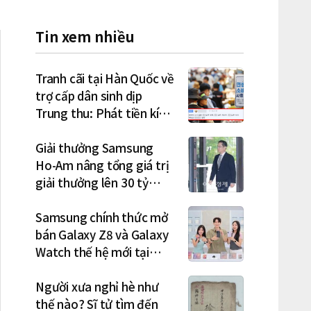
Tin xem nhiều
Tranh cãi tại Hàn Quốc về
trợ cấp dân sinh dịp
Trung thu: Phát tiền kích
cầu hay gánh nặng cho
tương lai?
Giải thưởng Samsung
Ho-Am nâng tổng giá trị
giải thưởng lên 30 tỷ
won, Chủ tịch Lee Jae-
yong tham dự lễ trao giải
Samsung chính thức mở
năm thứ 5 liên tiếp
bán Galaxy Z8 và Galaxy
Watch thế hệ mới tại
Hàn Quốc, lập kỷ lục 1,44
triệu đơn đặt trước
Người xưa nghỉ hè như
thế nào? Sĩ tử tìm đến