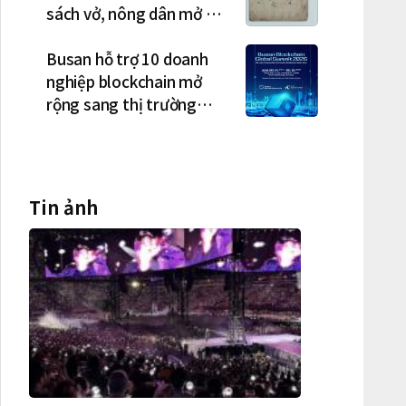
sách vở, nông dân mở hội
"rửa cuốc" sau mùa vụ
Busan hỗ trợ 10 doanh
nghiệp blockchain mở
rộng sang thị trường
Việt Nam
Tin ảnh