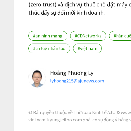
(zero trust) và dịch vụ thuê chỗ đặt máy 
thúc đẩy sự đổi mới kinh doanh.
#an ninh mạng
#CDNetworks
#hàn qu
#trí tuệ nhân tạo
#việt nam
Hoàng Phương Ly
lyhoang215@ajunews.com
© Bản quyền thuộc về Thời báo Kinh tế AJU & www.
vietnam. kyungjeilbo.com phải có sự đồng ý bằng 