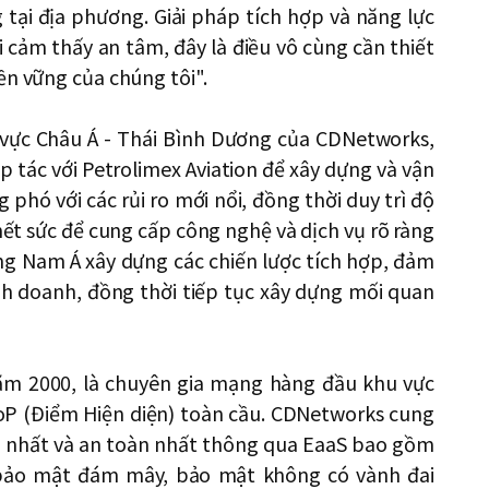
tại địa phương. Giải pháp tích hợp và năng lực
i cảm thấy an tâm, đây là điều vô cùng cần thiết
ền vững của chúng tôi".
 vực Châu Á - Thái Bình Dương của CDNetworks,
p tác với Petrolimex Aviation để xây dựng và vận
hó với các rủi ro mới nổi, đồng thời duy trì độ
 hết sức để cung cấp công nghệ và dịch vụ rõ ràng
ông Nam Á xây dựng các chiến lược tích hợp, đảm
inh doanh, đồng thời tiếp tục xây dựng mối quan
ăm 2000, là chuyên gia mạng hàng đầu khu vực
PoP (Điểm Hiện diện) toàn cầu. CDNetworks cung
nh nhất và an toàn nhất thông qua EaaS bao gồm
 bảo mật đám mây, bảo mật không có vành đai