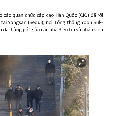
 các quan chức cấp cao Hàn Quốc (CIO) đã rời
 tại Yongsan (Seoul), nơi Tổng thống Yoon Suk-
 dài hàng giờ giữa các nhà điều tra và nhân viên
이
미
지
확
대