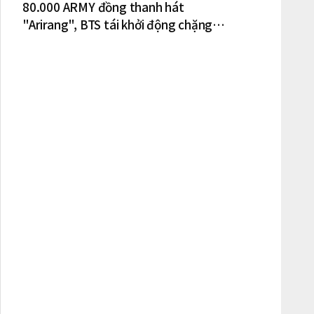
80.000 ARMY đồng thanh hát
"Arirang", BTS tái khởi động chặng
lưu diễn Bắc Mỹ tại New York – New
Jersey