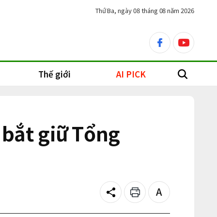
Thứ Ba, ngày 08 tháng 08 năm 2026
facebook
youtube
Thế giới
AI PICK
search
 bắt giữ Tổng
Share
Print
Text
size