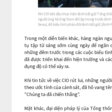
Khi CIO bắt đầu thực hiện lệnh bắt giữ Tổng th
người ủng hộ ông Yoon đã tập trung trước din
Seoul, để biểu tình phản đối lệnh bắt giữ. [Ản
Trong một diễn biến khác, hàng ngàn ng
tụ tập từ sáng sớm cùng ngày để ngăn ch
những đêm trước trong các cuộc biểu tình
đã được triển khai đến hiện trường và c
đụng độ có thể xảy ra.
Khi tin tức về việc CIO rút lui, những ngườ
theo ước tính của cảnh sát, đã hô vang tê
"Chúng ta đã chiến thắng".
Mặt khác, đại diện pháp lý của Tổng thốn