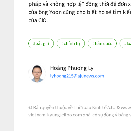
pháp và không hợp lệ" đồng thời đệ đơn x
của ông Yoon cũng cho biết họ sẽ tìm ki
của CIO.
#bắt giữ
#chính trị
#hàn quốc
#lu
Hoàng Phương Ly
lyhoang215@ajunews.com
© Bản quyền thuộc về Thời báo Kinh tế AJU & www.
vietnam. kyungjeilbo.com phải có sự đồng ý bằng 