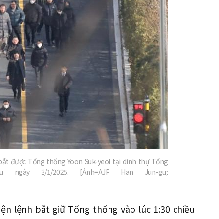
 bắt được Tổng thống Yoon Suk-yeol tại dinh thự Tổng
u ngày 3/1/2025. [Ảnh=AJP Han Jun-gu;
iện lệnh bắt giữ Tổng thống vào lúc 1:30 chiều