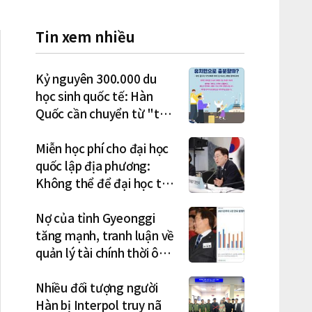
Tin xem nhiều
Kỷ nguyên 300.000 du
học sinh quốc tế: Hàn
Quốc cần chuyển từ "thu
hút" sang "học tập –
việc làm – định cư"
Miễn học phí cho đại học
quốc lập địa phương:
Không thể để đại học tư
chịu bất lợi
Nợ của tỉnh Gyeonggi
tăng mạnh, tranh luận về
quản lý tài chính thời ông
Lee Jae-myung lan rộng
Nhiều đối tượng người
Hàn bị Interpol truy nã