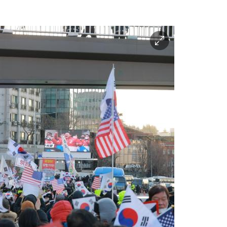
이
미
지
확
대