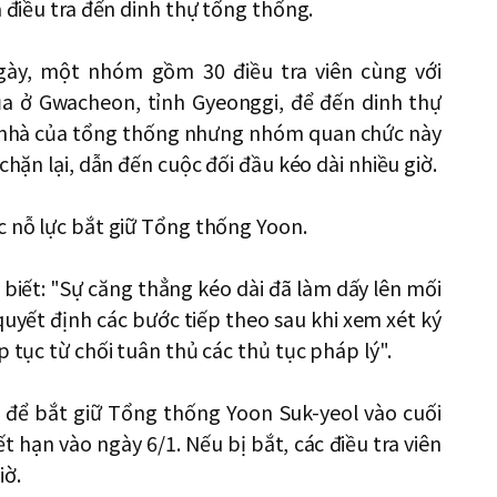
à điều tra đến dinh thự tổng thống.
gày, một nhóm gồm 30 điều tra viên cùng với
ủa ở Gwacheon, tỉnh Gyeonggi, để đến dinh thự
u nhà của tổng thống nhưng nhóm quan chức này
chặn lại, dẫn đến cuộc đối đầu kéo dài nhiều giờ.
c nỗ lực bắt giữ Tổng thống Yoon.
biết: "Sự căng thẳng kéo dài đã làm dấy lên mối
quyết định các bước tiếp theo sau khi xem xét ký
p tục từ chối tuân thủ các thủ tục pháp lý".
ác để bắt giữ Tổng thống Yoon Suk-yeol vào cuối
ết hạn vào ngày 6/1. Nếu bị bắt, các điều tra viên
iờ.