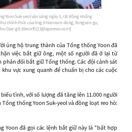
ống Yoon Suk-yeol vào sáng ngày 3, rất đông những
h thự chính thức của ông ở Hannam-dong, Yongsan-gu,
h=Yoo Dae-gil; dbeorlf123@ajunews.com]
ười ủng hộ trung thành của Tổng thống Yoon đã
ặn việc bắt giữ ông, một số người đã ở lại từ
 phản đối bắt giữ Tổng thống. Các đội cảnh sát
ác khu vực xung quanh để chuẩn bị cho các cuộc
i biểu tình, với số lượng đã tăng lên 11.000 người
n Tổng thống Yoon Suk-yeol và đồng loạt reo hò:
g Yoon đã gọi các lệnh bắt giữ này là "bất hợp