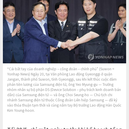
“Cái bắt tay của doanh nghiệp – công đoàn – chính phủ” (Suwon =
Yonhap News) Ngày 20, tại Văn phòng Lao động Gyeonggi ở quận
Jangan, thành phố Suwon, tỉnh Gyeonggi, sau khi kết thúc cuộc đàm
phán tiền lương của Samsung điện tử, ông Yeo Myung-gu — Trưởng
nhóm nhân sự bộ phận DS (Device Solution – phụ trách kinh doanh bán
dẫn) của Samsung điện tử — và ông Choi Seung-ho — Chủ tịch chi
nhánh Samsung điện tử thuộc Công đoàn Liên hiệp Samsung — đã ký
vào thỏa thuận tạm thời và cùng nắm tay Bộ trưởng Lao động Hàn Quốc
Kim Young-hoon.