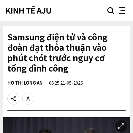
search
nav
button
button
Samsung điện tử và công
đoàn đạt thỏa thuận vào
phút chót trước nguy cơ
tổng đình công
HO THI LONG AN
08:25 21-05-2026
Share
Text
size