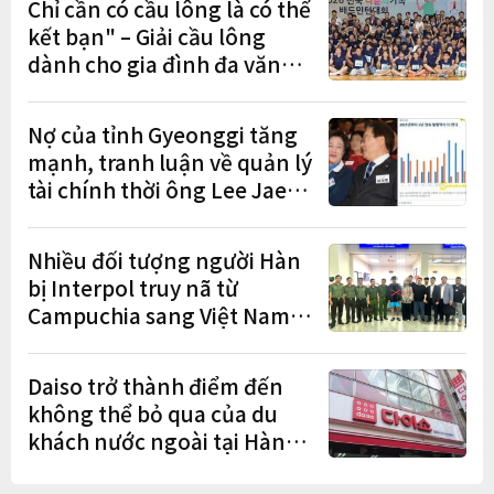
Chỉ cần có cầu lông là có thể
kết bạn" – Giải cầu lông
dành cho gia đình đa văn
hóa diễn ra sôi nổi
Nợ của tỉnh Gyeonggi tăng
mạnh, tranh luận về quản lý
tài chính thời ông Lee Jae-
myung lan rộng
Nhiều đối tượng người Hàn
bị Interpol truy nã từ
Campuchia sang Việt Nam
lần lượt sa lưới
Daiso trở thành điểm đến
không thể bỏ qua của du
khách nước ngoài tại Hàn
Quốc