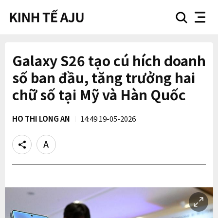
search
nav
button
button
Galaxy S26 tạo cú hích doanh
số ban đầu, tăng trưởng hai
chữ số tại Mỹ và Hàn Quốc
HO THI LONG AN
14:49 19-05-2026
Share
Text
size