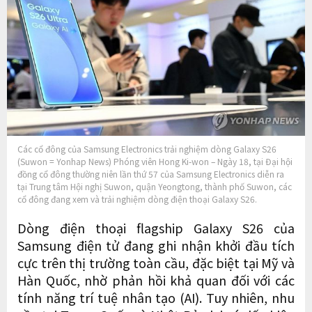
Các cổ đông của Samsung Electronics trải nghiệm dòng Galaxy S26
(Suwon = Yonhap News) Phóng viên Hong Ki-won – Ngày 18, tại Đại hội
đồng cổ đông thường niên lần thứ 57 của Samsung Electronics diễn ra
tại Trung tâm Hội nghị Suwon, quận Yeongtong, thành phố Suwon, các
cổ đông đang xem và trải nghiệm dòng điện thoại Galaxy S26.
Dòng điện thoại flagship Galaxy S26 của
Samsung điện tử đang ghi nhận khởi đầu tích
cực trên thị trường toàn cầu, đặc biệt tại Mỹ và
Hàn Quốc, nhờ phản hồi khả quan đối với các
tính năng trí tuệ nhân tạo (AI). Tuy nhiên, nhu