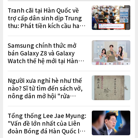
Tranh cãi tại Hàn Quốc về
trợ cấp dân sinh dịp Trung
thu: Phát tiền kích cầu hay
gánh nặng cho tương lai?
Samsung chính thức mở
bán Galaxy Z8 và Galaxy
Watch thế hệ mới tại Hàn
Quốc, lập kỷ lục 1,44 triệu
đơn đặt trước
Người xưa nghỉ hè như thế
nào? Sĩ tử tìm đến sách vở,
nông dân mở hội "rửa
cuốc" sau mùa vụ
Tổng thống Lee Jae Myung:
"Vấn đề lớn nhất của Liên
đoàn Bóng đá Hàn Quốc là