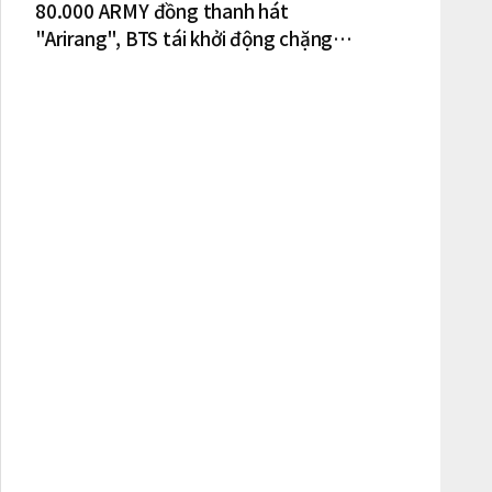
80.000 ARMY đồng thanh hát
"Arirang", BTS tái khởi động chặng
lưu diễn Bắc Mỹ tại New York – New
Jersey