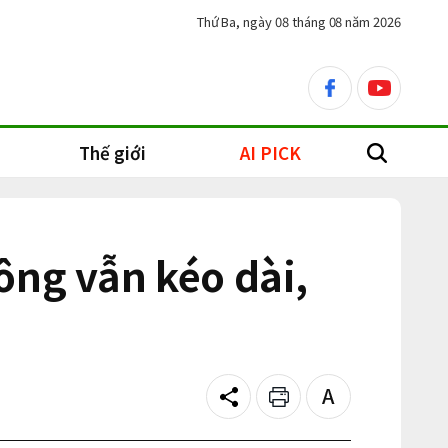
Thứ Ba, ngày 08 tháng 08 năm 2026
facebook
youtube
Thế giới
AI PICK
search
ông vẫn kéo dài,
Share
Print
Text
size