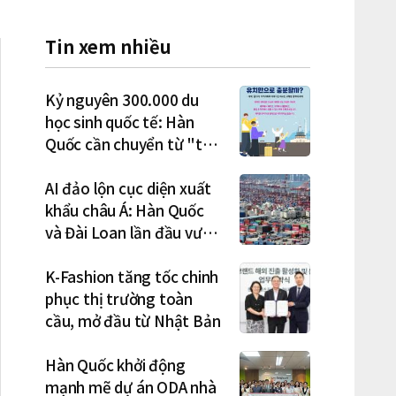
Tin xem nhiều
Kỷ nguyên 300.000 du
học sinh quốc tế: Hàn
Quốc cần chuyển từ "thu
hút" sang "học tập –
việc làm – định cư"
AI đảo lộn cục diện xuất
khẩu châu Á: Hàn Quốc
và Đài Loan lần đầu vượt
Nhật Bản
K-Fashion tăng tốc chinh
phục thị trường toàn
cầu, mở đầu từ Nhật Bản
Hàn Quốc khởi động
mạnh mẽ dự án ODA nhà