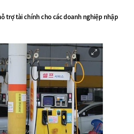
 hỗ trợ tài chính cho các doanh nghiệp nhập
이
미
지
확
대