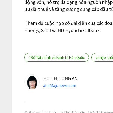
động vốn, hỗ trợ đa dạng hóa nguồn nhập 
ưu đãi thuế và tăng cường cung cấp dầu từ
Tham dự cuộc họp có đại diện của các doa
Energy, S-Oil và HD Hyundai Oilbank.
#Bộ Tài chính và Kinh tế Hàn Quốc
#nhập khẩ
HO THI LONG AN
ahn@ajunews.com
© Bản quyền thuộc về Thời báo Kinh tế AJU & www.