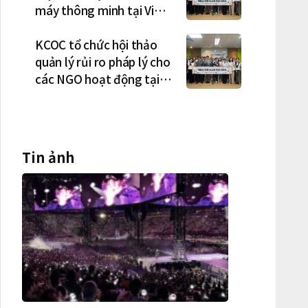
máy thông minh tại Việt
Nam, mở trung tâm điều
phối ở Hà Nội
KCOC tổ chức hội thảo
quản lý rủi ro pháp lý cho
các NGO hoạt động tại
Việt Nam
Tin ảnh