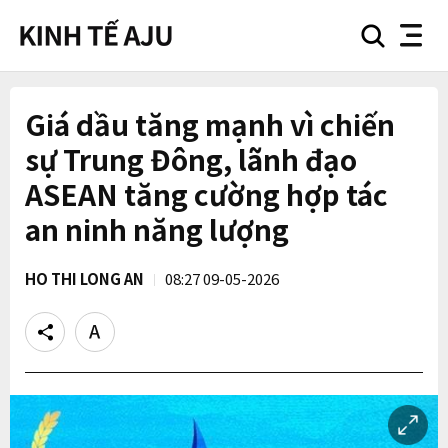
search
nav
button
button
Giá dầu tăng mạnh vì chiến
sự Trung Đông, lãnh đạo
ASEAN tăng cường hợp tác
an ninh năng lượng
HO THI LONG AN
08:27 09-05-2026
Share
Text
size