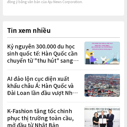
đồng ý bằng văn bản của Aju News Corporation.
Tin xem nhiều
Kỷ nguyên 300.000 du học
sinh quốc tế: Hàn Quốc cần
chuyển từ "thu hút" sang
"học tập – việc làm – định
cư"
AI đảo lộn cục diện xuất
khẩu châu Á: Hàn Quốc và
Đài Loan lần đầu vượt Nhật
Bản
K-Fashion tăng tốc chinh
phục thị trường toàn cầu,
mở đầu từ Nhật Bản