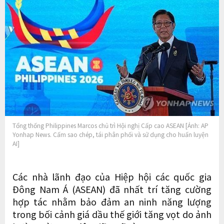
Tổng thống Philippines Marcos chủ trì Hội nghị Cấp cao ASEAN [Ảnh: AP
Yonhap News. Cấm sao chép, tái phân phối và sử dụng cho huấn luyện
AI]
Các nhà lãnh đạo của Hiệp hội các quốc gia
Đông Nam Á (ASEAN) đã nhất trí tăng cường
hợp tác nhằm bảo đảm an ninh năng lượng
trong bối cảnh giá dầu thế giới tăng vọt do ảnh