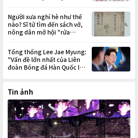
Quốc, lập kỷ lục 1,44 triệu
đơn đặt trước
Người xưa nghỉ hè như thế
nào? Sĩ tử tìm đến sách vở,
nông dân mở hội "rửa
cuốc" sau mùa vụ
Tổng thống Lee Jae Myung:
"Vấn đề lớn nhất của Liên
đoàn Bóng đá Hàn Quốc là
cơ cấu thiếu dân chủ và tình
trạng nắm quyền quá lâu"
Tin ảnh