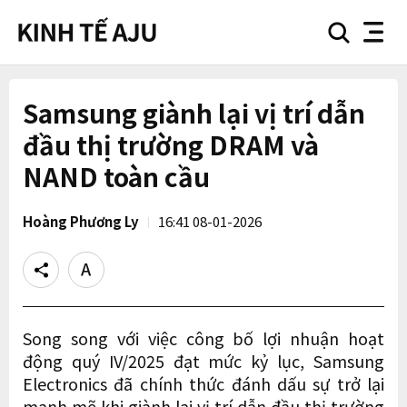
search
nav
button
button
Samsung giành lại vị trí dẫn
đầu thị trường DRAM và
NAND toàn cầu
Hoàng Phương Ly
16:41 08-01-2026
Share
Text
size
Song song với việc công bố lợi nhuận hoạt
động quý IV/2025 đạt mức kỷ lục, Samsung
Electronics đã chính thức đánh dấu sự trở lại
mạnh mẽ khi giành lại vị trí dẫn đầu thị trường