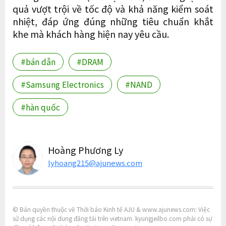
quả vượt trội về tốc độ và khả năng kiểm soát
nhiệt, đáp ứng đúng những tiêu chuẩn khắt
khe mà khách hàng hiện nay yêu cầu.
#bán dẫn
#DRAM
#Samsung Electronics
#NAND
#hàn quốc
Hoàng Phương Ly
lyhoang215@ajunews.com
© Bản quyền thuộc về Thời báo Kinh tế AJU & www.ajunews.com: Việc
sử dụng các nội dung đăng tải trên vietnam. kyungjeilbo.com phải có sự