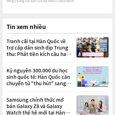
đồng ý bằng văn bản của Aju News Corporation.
Tin xem nhiều
Tranh cãi tại Hàn Quốc về
trợ cấp dân sinh dịp Trung
thu: Phát tiền kích cầu hay
gánh nặng cho tương lai?
Kỷ nguyên 300.000 du học
sinh quốc tế: Hàn Quốc cần
chuyển từ "thu hút" sang
"học tập – việc làm – định
cư"
Samsung chính thức mở
bán Galaxy Z8 và Galaxy
Watch thế hệ mới tại Hàn