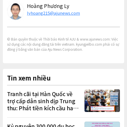
Hoàng Phương Ly
lyhoang215@ajunews.com
© Bản quyền thuộc về Thời báo Kinh tế AJU & www.ajunews.com: Việc
sử dụng các nội dung đăng tải trên vietnam. kyungjeilbo.com phải có sự
đồng ý bằng văn bản của Aju News Corporation.
Tin xem nhiều
Tranh cãi tại Hàn Quốc về
trợ cấp dân sinh dịp Trung
thu: Phát tiền kích cầu hay
gánh nặng cho tương lai?
Kỷ nguyên 300.000 du học