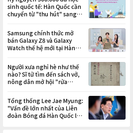
sinh quốc tế: Hàn Quốc cần
chuyển từ "thu hút" sang
"học tập – việc làm – định
cư"
Samsung chính thức mở
bán Galaxy Z8 và Galaxy
Watch thế hệ mới tại Hàn
Quốc, lập kỷ lục 1,44 triệu
đơn đặt trước
Người xưa nghỉ hè như thế
nào? Sĩ tử tìm đến sách vở,
nông dân mở hội "rửa
cuốc" sau mùa vụ
Tổng thống Lee Jae Myung:
"Vấn đề lớn nhất của Liên
đoàn Bóng đá Hàn Quốc là
cơ cấu thiếu dân chủ và tình
trạng nắm quyền quá lâu"