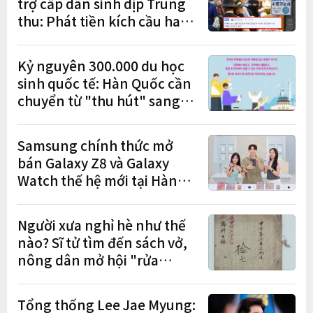
trợ cấp dân sinh dịp Trung
thu: Phát tiền kích cầu hay
gánh nặng cho tương lai?
Kỷ nguyên 300.000 du học
sinh quốc tế: Hàn Quốc cần
chuyển từ "thu hút" sang
"học tập – việc làm – định
cư"
Samsung chính thức mở
bán Galaxy Z8 và Galaxy
Watch thế hệ mới tại Hàn
Quốc, lập kỷ lục 1,44 triệu
đơn đặt trước
Người xưa nghỉ hè như thế
nào? Sĩ tử tìm đến sách vở,
nông dân mở hội "rửa
cuốc" sau mùa vụ
Tổng thống Lee Jae Myung: