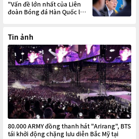
"Vấn đề lớn nhất của Liên
đoàn Bóng đá Hàn Quốc là
cơ cấu thiếu dân chủ và tình
trạng nắm quyền quá lâu"
Tin ảnh
80.000 ARMY đồng thanh hát "Arirang", BTS
tái khởi động chặng lưu diễn Bắc Mỹ tại