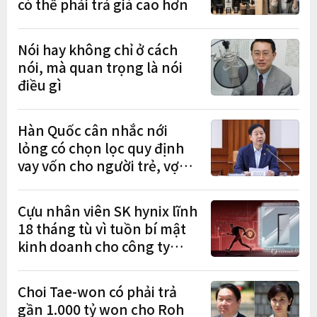
có thể phải trả giá cao hơn
Nói hay không chỉ ở cách
nói, mà quan trọng là nói
điều gì
Hàn Quốc cân nhắc nới
lỏng có chọn lọc quy định
vay vốn cho người trẻ, vợ
chồng mới cưới
Cựu nhân viên SK hynix lĩnh
18 tháng tù vì tuồn bí mật
kinh doanh cho công ty
Trung Quốc
Choi Tae-won có phải trả
gần 1.000 tỷ won cho Roh