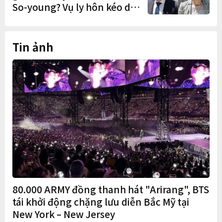
So-young? Vụ ly hôn kéo dài
9 năm sắp có phán quyết
cuối cùng
Tin ảnh
80.000 ARMY đồng thanh hát "Arirang", BTS
tái khởi động chặng lưu diễn Bắc Mỹ tại
New York – New Jersey