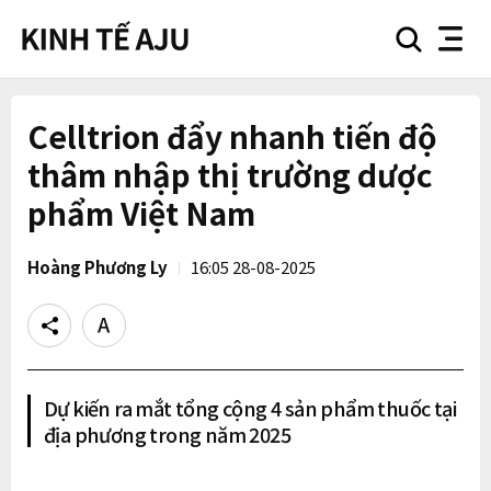
search
nav
button
button
Celltrion đẩy nhanh tiến độ
thâm nhập thị trường dược
phẩm Việt Nam
Hoàng Phương Ly
16:05 28-08-2025
Share
Text
size
Dự kiến ra mắt tổng cộng 4 sản phẩm thuốc tại
địa phương trong năm 2025