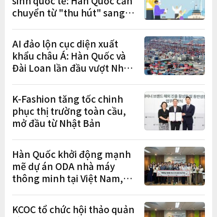
sinh quốc tế: Hàn Quốc cần
chuyển từ "thu hút" sang
"học tập – việc làm – định
cư"
AI đảo lộn cục diện xuất
khẩu châu Á: Hàn Quốc và
Đài Loan lần đầu vượt Nhật
Bản
K-Fashion tăng tốc chinh
phục thị trường toàn cầu,
mở đầu từ Nhật Bản
Hàn Quốc khởi động mạnh
mẽ dự án ODA nhà máy
thông minh tại Việt Nam,
mở trung tâm điều phối ở
Hà Nội
KCOC tổ chức hội thảo quản