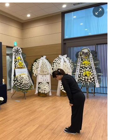
이
미
지
확
대