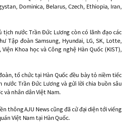
stan, Dominica, Belarus, Czech, Ethiopia, Iran,
ủ tịch nước Trần Đức Lương còn có lãnh đạo các
hư Tập đoàn Samsung, Hyundai, LG, SK, Lotte,
, Viện Khoa học và Công nghệ Hàn Quốc (KIST),
 đoàn, tổ chức tại Hàn Quốc đều bày tỏ niềm tiếc
h nước Trần Đức Lương và gửi lời chia buồn sâu
ớc và nhân dân Việt Nam.
ền thông AJU News cũng đã cử đại diện tới viếng
ứ quán Việt Nam tại Hàn Quốc.