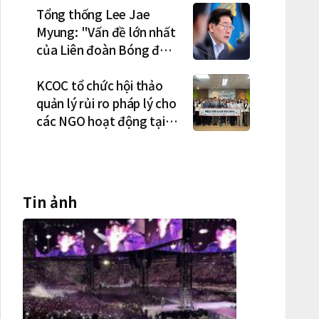
Tổng thống Lee Jae
Myung: "Vấn đề lớn nhất
của Liên đoàn Bóng đá
Hàn Quốc là cơ cấu thiếu
dân chủ và tình trạng
KCOC tổ chức hội thảo
nắm quyền quá lâu"
quản lý rủi ro pháp lý cho
các NGO hoạt động tại
Việt Nam
Tin ảnh