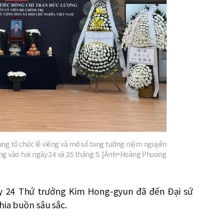
rọng tổ chức lễ viếng và mở sổ tang tưởng niệm nguyên
g vào hai ngày 24 và 25 tháng 5. [Ảnh=Hoàng Phuong
y 24 Thứ trưởng Kim Hong-gyun đã đến Đại sứ
hia buồn sâu sắc.