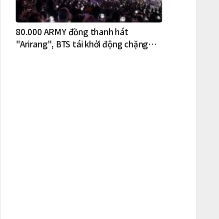
80.000 ARMY đồng thanh hát
"Arirang", BTS tái khởi động chặng
lưu diễn Bắc Mỹ tại New York – New
Jersey