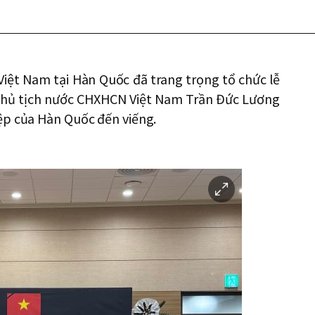
Việt Nam tại Hàn Quốc đã trang trọng tổ chức lễ
Chủ tịch nước CHXHCN Việt Nam Trần Đức Lương
ệp của Hàn Quốc đến viếng.
이
미
지
확
대