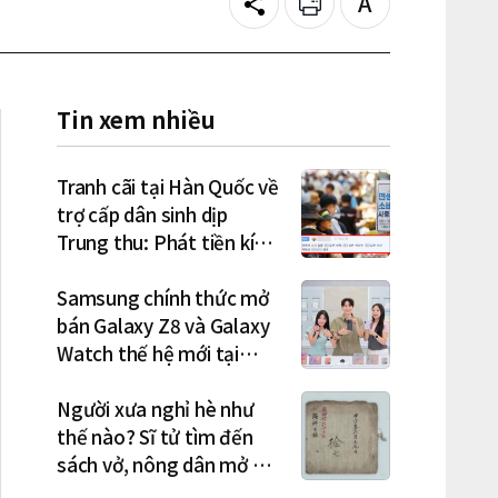
Share
Print
Text
size
Tin xem nhiều
Tranh cãi tại Hàn Quốc về
trợ cấp dân sinh dịp
Trung thu: Phát tiền kích
cầu hay gánh nặng cho
tương lai?
Samsung chính thức mở
bán Galaxy Z8 và Galaxy
Watch thế hệ mới tại
Hàn Quốc, lập kỷ lục 1,44
triệu đơn đặt trước
Người xưa nghỉ hè như
thế nào? Sĩ tử tìm đến
sách vở, nông dân mở hội
"rửa cuốc" sau mùa vụ