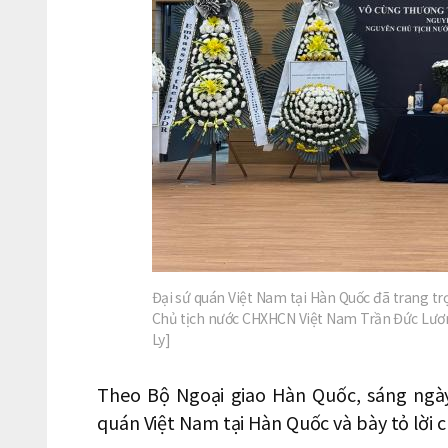
Đại sứ quán Việt Nam tại Hàn Quốc đã trang t
Chủ tịch nước CHXHCN Việt Nam Trần Đức Lươn
Ly]
Theo Bộ Ngoại giao Hàn Quốc, sáng ngà
quán Việt Nam tại Hàn Quốc và bày tỏ lời c