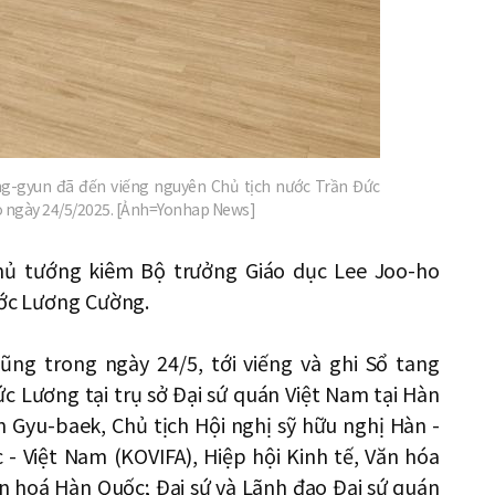
g-gyun đã đến viếng nguyên Chủ tịch nước Trần Đức
ào ngày 24/5/2025. [Ảnh=Yonhap News]
ủ tướng kiêm Bộ trưởng Giáo dục Lee Joo-ho
ước Lương Cường.
ng trong ngày 24/5, tới viếng và ghi Sổ tang
 Lương tại trụ sở Đại sứ quán Việt Nam tại Hàn
 Gyu-baek, Chủ tịch Hội nghị sỹ hữu nghị Hàn -
 - Việt Nam (KOVIFA), Hiệp hội Kinh tế, Văn hóa
ăn hoá Hàn Quốc; Đại sứ và Lãnh đạo Đại sứ quán