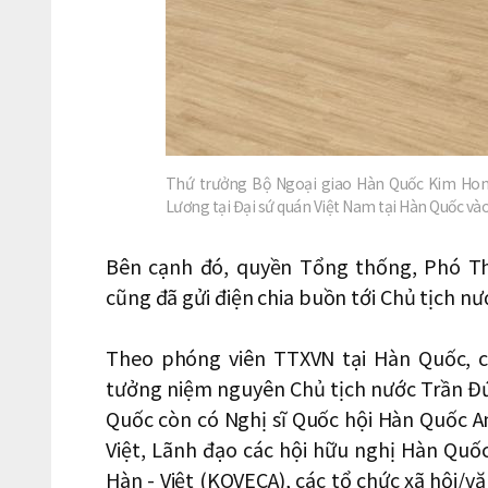
Thứ trưởng Bộ Ngoại giao Hàn Quốc Kim Hon
Lương tại Đại sứ quán Việt Nam tại Hàn Quốc v
Bên cạnh đó, quyền Tổng thống, Phó Th
cũng đã gửi điện chia buồn tới Chủ tịch n
Theo phóng viên TTXVN tại Hàn Quốc, cũ
tưởng niệm nguyên Chủ tịch nước Trần Đức
Quốc còn có Nghị sĩ Quốc hội Hàn Quốc An
Việt, Lãnh đạo các hội hữu nghị Hàn Quốc
Hàn - Việt (KOVECA), các tổ chức xã hội/v