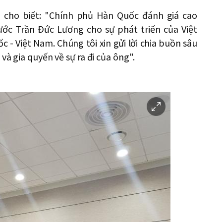
ồ, cho biết: "Chính phủ Hàn Quốc đánh giá cao
ớc Trần Đức Lương cho sự phát triển của Việt
 - Việt Nam. Chúng tôi xin gửi lời chia buồn sâu
và gia quyến về sự ra đi của ông".
이
미
지
확
대