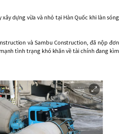
y xây dựng vừa và nhỏ tại Hàn Quốc khi làn sóng
onstruction và Sambu Construction, đã nộp đơn
 mạnh tình trạng khó khăn về tài chính đang kìm
이
미
지
확
대