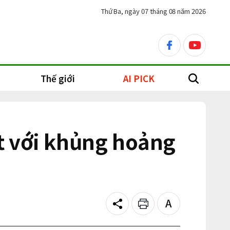
Thứ Ba, ngày 07 tháng 08 năm 2026
facebook
youtube
Thế giới
AI PICK
search
t với khủng hoảng
Share
Print
Text
size