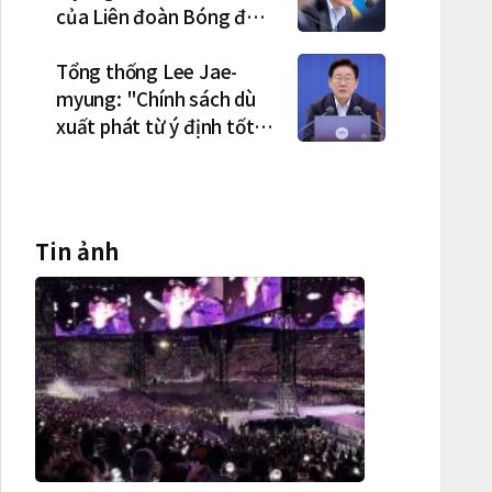
của Liên đoàn Bóng đá
Hàn Quốc là cơ cấu thiếu
dân chủ và tình trạng
Tổng thống Lee Jae-
nắm quyền quá lâu"
myung: "Chính sách dù
xuất phát từ ý định tốt
nhưng nếu gây thiệt hại
cho người dân thì thà
không làm còn hơn"
Tin ảnh