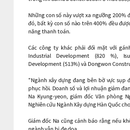
Những con số này vượt xa ngưỡng 200% đ
đó, bất kỳ con số nào trên 400% đều được
năng thanh toán.
Các công ty khác phải đối mặt với g
Industrial Development (820 %), Isu
Development (513%) và Dongwon Constru
"Ngành xây dựng đang bên bờ vực sụp đ
phục hồi. Doanh số và lợi nhuận giảm đa
Na Kyung-yeon, giám đốc Văn phòng Ngh
Nghiên cứu Ngành Xây dựng Hàn Quốc cho 
Giám đốc Na cũng cảnh báo rằng nếu khô
ngành vẫn bị đe dọa.