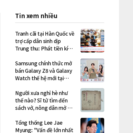
Tin xem nhiều
Tranh cãi tại Hàn Quốc về
trợ cấp dân sinh dịp
Trung thu: Phát tiền kích
cầu hay gánh nặng cho
tương lai?
Samsung chính thức mở
bán Galaxy Z8 và Galaxy
Watch thế hệ mới tại
Hàn Quốc, lập kỷ lục 1,44
triệu đơn đặt trước
Người xưa nghỉ hè như
thế nào? Sĩ tử tìm đến
sách vở, nông dân mở hội
"rửa cuốc" sau mùa vụ
Tổng thống Lee Jae
Myung: "Vấn đề lớn nhất