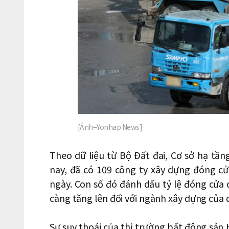
[Ảnh=Yonhap News]
Theo dữ liệu từ Bộ Đất đai, Cơ sở hạ tầ
nay, đã có 109 công ty xây dựng đóng cử
ngày. Con số đó đánh dấu tỷ lệ đóng cửa
càng tăng lên đối với ngành xây dựng của 
Sự suy thoái của thị trường bất động sản H