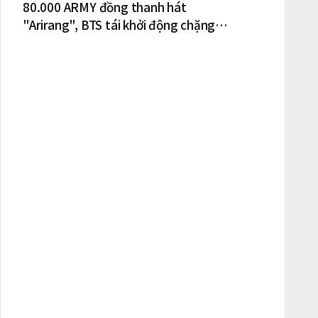
80.000 ARMY đồng thanh hát
"Arirang", BTS tái khởi động chặng
lưu diễn Bắc Mỹ tại New York – New
Jersey