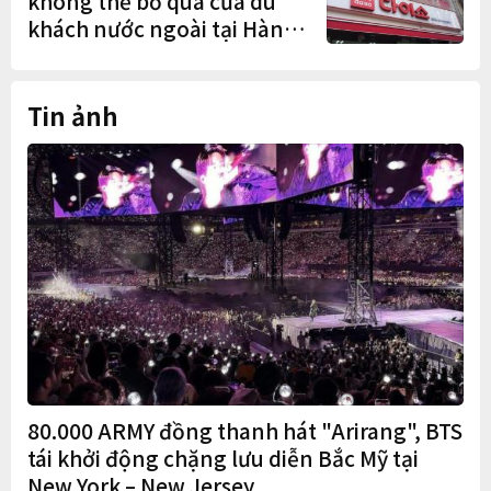
không thể bỏ qua của du
khách nước ngoài tại Hàn
Quốc
Tin ảnh
80.000 ARMY đồng thanh hát "Arirang", BTS
tái khởi động chặng lưu diễn Bắc Mỹ tại
New York – New Jersey