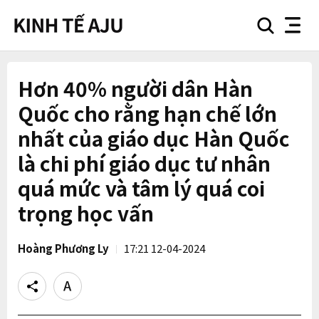
search
nav
button
button
Hơn 40% người dân Hàn
Quốc cho rằng hạn chế lớn
nhất của giáo dục Hàn Quốc
là chi phí giáo dục tư nhân
quá mức và tâm lý quá coi
trọng học vấn
Hoàng Phương Ly
17:21 12-04-2024
Share
Text
size