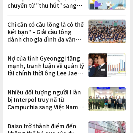
chuyển từ "thu hút" sang
"học tập – việc làm – định
cư"
Chỉ cần có cầu lông là có thể
kết bạn" – Giải cầu lông
dành cho gia đình đa văn
hóa diễn ra sôi nổi
Nợ của tỉnh Gyeonggi tăng
mạnh, tranh luận về quản lý
tài chính thời ông Lee Jae-
myung lan rộng
Nhiều đối tượng người Hàn
bị Interpol truy nã từ
Campuchia sang Việt Nam
lần lượt sa lưới
Daiso trở thành điểm đến