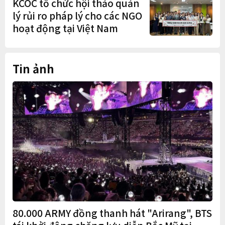
KCOC tổ chức hội thảo quản
lý rủi ro pháp lý cho các NGO
hoạt động tại Việt Nam
Tin ảnh
80.000 ARMY đồng thanh hát "Arirang", BTS