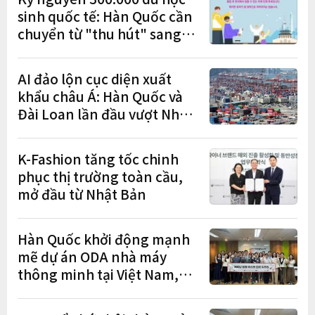
sinh quốc tế: Hàn Quốc cần
chuyển từ "thu hút" sang
"học tập – việc làm – định
cư"
AI đảo lộn cục diện xuất
khẩu châu Á: Hàn Quốc và
Đài Loan lần đầu vượt Nhật
Bản
K-Fashion tăng tốc chinh
phục thị trường toàn cầu,
mở đầu từ Nhật Bản
Hàn Quốc khởi động mạnh
mẽ dự án ODA nhà máy
thông minh tại Việt Nam,
mở trung tâm điều phối ở
Hà Nội