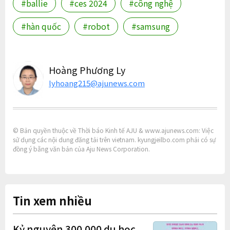
#ballie
#ces 2024
#công nghệ
#hàn quốc
#robot
#samsung
Hoàng Phương Ly
lyhoang215@ajunews.com
© Bản quyền thuộc về Thời báo Kinh tế AJU & www.ajunews.com: Việc
sử dụng các nội dung đăng tải trên vietnam. kyungjeilbo.com phải có sự
đồng ý bằng văn bản của Aju News Corporation.
Tin xem nhiều
Kỷ nguyên 300.000 du học