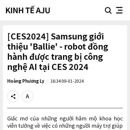
search
nav
button
button
[CES2024] Samsung giới
thiệu 'Ballie' - robot đồng
hành được trang bị công
nghệ AI tại CES 2024
Hoàng Phương Ly
16:34 09-01-2024
Share
Text
size
Giấc mơ của những người hâm mộ khoa học
viễn tưởng về việc có những người máy trợ giúp