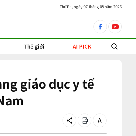
Thứ Ba, ngày 07 tháng 08 năm 2026
facebook
youtube
Thế giới
AI PICK
search
ảng giáo dục y tế
 Nam
Share
Print
Text
size