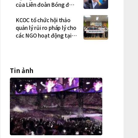
của Liên đoàn Bóng đá
Hàn Quốc là cơ cấu thiếu
dân chủ và tình trạng
KCOC tổ chức hội thảo
nắm quyền quá lâu"
quản lý rủi ro pháp lý cho
các NGO hoạt động tại
Việt Nam
Tin ảnh