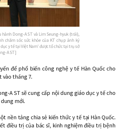
u hành Dong-A ST và Lim Seung-hyuk (trái),
nh chăm sóc sức khỏe của KT chụp ảnh kỷ
dục y tế tại Việt Nam' được tổ chức tại trụ sở
ong-A ST]
uyến để phổ biến công nghệ y tế Hàn Quốc cho
t vào tháng 7.
ng-A ST sẽ cung cấp nội dung giáo dục y tế cho
i dung mới.
t nền tảng chia sẻ kiến ​​thức y tế tại Hàn Quốc.
t điều trị của bác sĩ, kinh nghiệm điều trị bệnh