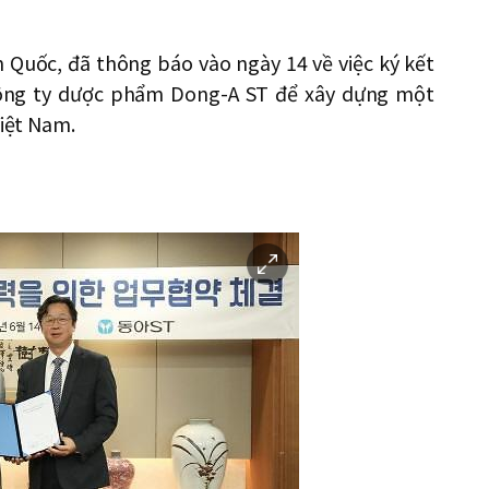
 Quốc, đã thông báo vào ngày 14 về việc ký kết
ông ty dược phẩm Dong-A ST để xây dựng một
Việt Nam.
이
미
지
확
대