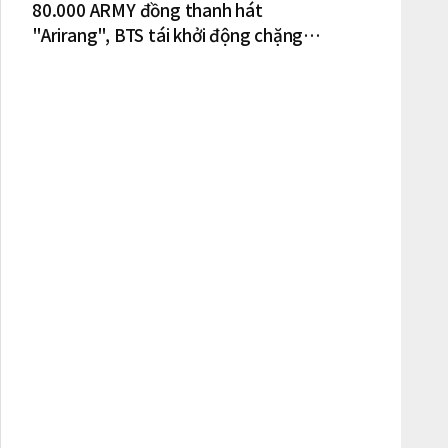
80.000 ARMY đồng thanh hát
"Arirang", BTS tái khởi động chặng
lưu diễn Bắc Mỹ tại New York – New
Jersey