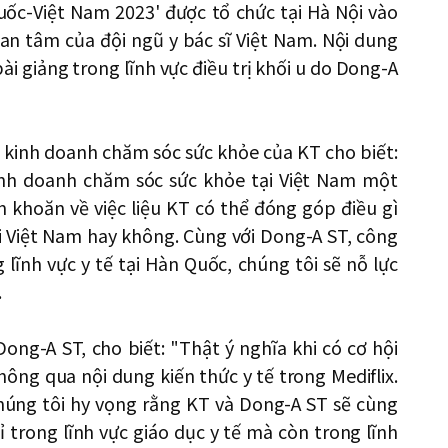
Quốc-Việt Nam 2023' được tổ chức tại Hà Nội vào
uan tâm của đội ngũ y bác sĩ Việt Nam. Nội dung
ài giảng trong lĩnh vực điều trị khối u do Dong-A
kinh doanh chăm sóc sức khỏe của KT cho biết:
inh doanh chăm sóc sức khỏe tại Việt Nam một
 khoăn về việc liệu KT có thể đóng góp điều gì
tại Việt Nam hay không. Cùng với Dong-A ST, công
 lĩnh vực y tế tại Hàn Quốc, chúng tôi sẽ nỗ lực
.
ng-A ST, cho biết: "Thật ý nghĩa khi có cơ hội
g qua nội dung kiến ​​​​thức y tế trong Mediflix.
chúng tôi hy vọng rằng KT và Dong-A ST sẽ cùng
trong lĩnh vực giáo dục y tế mà còn trong lĩnh