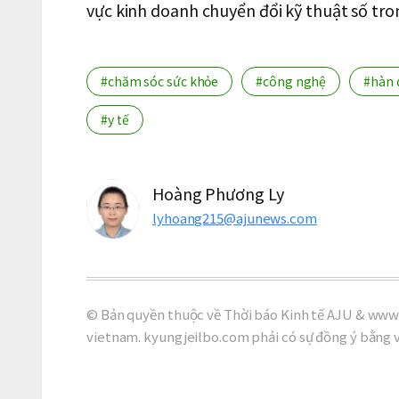
vực kinh doanh chuyển đổi kỹ thuật số trong
#chăm sóc sức khỏe
#công nghệ
#hàn 
#y tế
Hoàng Phương Ly
lyhoang215@ajunews.com
© Bản quyền thuộc về Thời báo Kinh tế AJU & www.
vietnam. kyungjeilbo.com phải có sự đồng ý bằng 