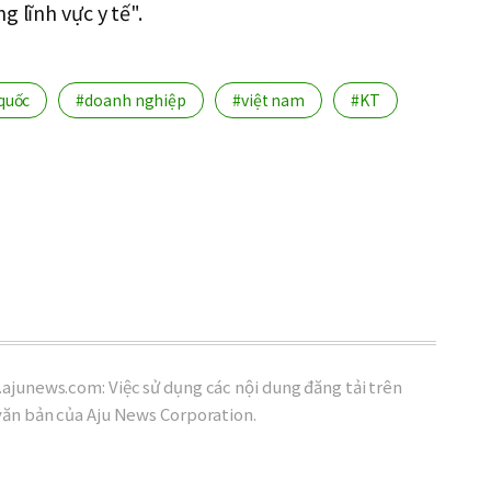
 lĩnh vực y tế".
quốc
#doanh nghiệp
#việt nam
#KT
ajunews.com: Việc sử dụng các nội dung đăng tải trên
văn bản của Aju News Corporation.