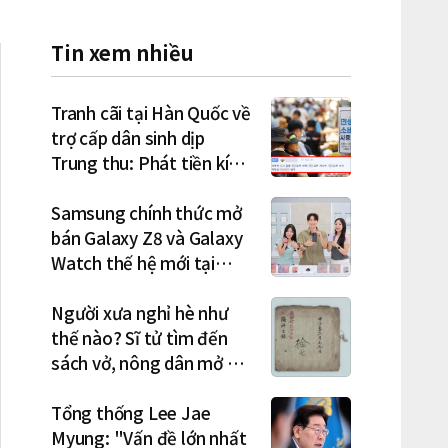
Tin xem nhiều
Tranh cãi tại Hàn Quốc về
trợ cấp dân sinh dịp
Trung thu: Phát tiền kích
cầu hay gánh nặng cho
tương lai?
Samsung chính thức mở
bán Galaxy Z8 và Galaxy
Watch thế hệ mới tại
Hàn Quốc, lập kỷ lục 1,44
triệu đơn đặt trước
Người xưa nghỉ hè như
thế nào? Sĩ tử tìm đến
sách vở, nông dân mở hội
"rửa cuốc" sau mùa vụ
Tổng thống Lee Jae
Myung: "Vấn đề lớn nhất