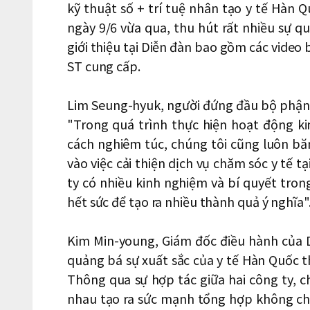
kỹ thuật số + trí tuệ nhân tạo y tế Hàn 
ngày 9/6 vừa qua, thu hút rất nhiều sự q
giới thiệu tại Diễn đàn bao gồm các video b
ST cung cấp.
Lim Seung-hyuk, người đứng đầu bộ phận 
"Trong quá trình thực hiện hoạt động k
cách nghiêm túc, chúng tôi cũng luôn băn
vào việc cải thiện dịch vụ chăm sóc y tế 
ty có nhiều kinh nghiệm và bí quyết trong
hết sức để tạo ra nhiều thành quả ý nghĩa"
Kim Min-young, Giám đốc điều hành của Do
quảng bá sự xuất sắc của y tế Hàn Quốc thôn
Thông qua sự hợp tác giữa hai công ty, 
nhau tạo ra sức mạnh tổng hợp không chỉ 