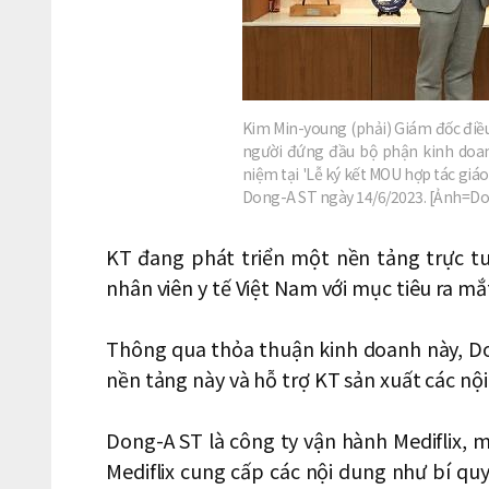
Kim Min-young (phải) Giám đốc điề
người đứng đầu bộ phận kinh doa
niệm tại 'Lễ ký kết MOU hợp tác giáo 
Dong-A ST ngày 14/6/2023. [Ảnh=D
KT đang phát triển một nền tảng trực t
nhân viên y tế Việt Nam với mục tiêu ra mắ
Thông qua thỏa thuận kinh doanh này, Do
nền tảng này và hỗ trợ KT sản xuất các nộ
Dong-A ST là công ty vận hành Mediflix, mộ
Mediflix cung cấp các nội dung như bí quyế