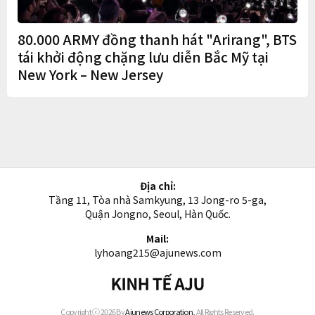
80.000 ARMY đồng thanh hát "Arirang", BTS
tái khởi động chặng lưu diễn Bắc Mỹ tại
New York – New Jersey
Địa chỉ:
Tầng 11, Tòa nhà Samkyung, 13 Jong-ro 5-ga,
Quận Jongno, Seoul, Hàn Quốc.
Mail:
lyhoang215@ajunews.com
Kinh
tế
AJU
Copyright ⓒ 2026 By
Ajunews Corporation,
All Rights Reserved.