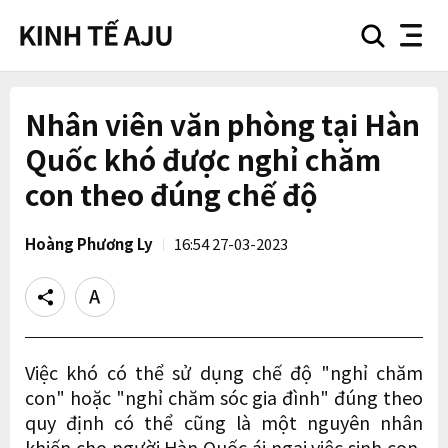
search
nav
button
button
Nhân viên văn phòng tại Hàn
Quốc khó được nghỉ chăm
con theo đúng chế độ
Hoàng Phương Ly
16:54 27-03-2023
Share
Text
size
Việc khó có thể sử dụng chế độ "nghỉ chăm
con" hoặc "nghỉ chăm sóc gia đình" đúng theo
quy định có thể cũng là một nguyên nhân
khiến cho người Hàn Quốc ái ngại việc sinh con,