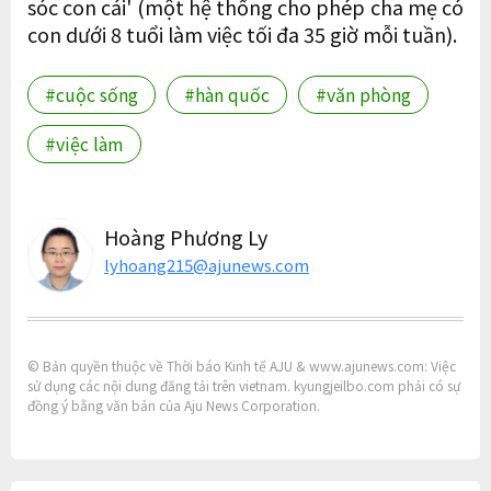
sóc con cái' (một hệ thống cho phép cha mẹ có
con dưới 8 tuổi làm việc tối đa 35 giờ mỗi tuần).
#cuộc sống
#hàn quốc
#văn phòng
#việc làm
Hoàng Phương Ly
lyhoang215@ajunews.com
© Bản quyền thuộc về Thời báo Kinh tế AJU & www.ajunews.com: Việc
sử dụng các nội dung đăng tải trên vietnam. kyungjeilbo.com phải có sự
đồng ý bằng văn bản của Aju News Corporation.