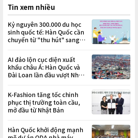
Tin xem nhiều
Kỷ nguyên 300.000 du học
sinh quốc tế: Hàn Quốc cần
chuyển từ "thu hút" sang
"học tập – việc làm – định
cư"
AI đảo lộn cục diện xuất
khẩu châu Á: Hàn Quốc và
Đài Loan lần đầu vượt Nhật
Bản
K-Fashion tăng tốc chinh
phục thị trường toàn cầu,
mở đầu từ Nhật Bản
Hàn Quốc khởi động mạnh
mẽ dự án ODA nhà máy