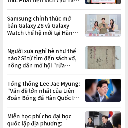
gánh nặng cho tương lai?
Samsung chính thức mở
bán Galaxy Z8 và Galaxy
Watch thế hệ mới tại Hàn
Quốc, lập kỷ lục 1,44 triệu
đơn đặt trước
Người xưa nghỉ hè như thế
nào? Sĩ tử tìm đến sách vở,
nông dân mở hội "rửa
cuốc" sau mùa vụ
Tổng thống Lee Jae Myung:
"Vấn đề lớn nhất của Liên
đoàn Bóng đá Hàn Quốc là
cơ cấu thiếu dân chủ và tình
trạng nắm quyền quá lâu"
Miễn học phí cho đại học
quốc lập địa phương: