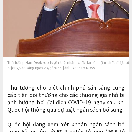
Thủ tướng Han Deok-soo tuyên thệ nhậm chức tại lễ nhậm chức được tổ ch
Sejong vào sáng ngày 23/5/2022. [Ảnh=Yonhap News]
Thủ tướng cho biết chính phủ sẵn sàng cung
cấp tiền bồi thường cho các thương gia nhỏ bị
ảnh hưởng bởi đại dịch COVID-19 ngay sau khi
Quốc hội thông qua dự luật ngân sách bổ sung.
Quốc hội đang xem xét khoản ngân sách bổ
sung kỷ lục lên tới 59,4 nghìn tỷ won (46,8 tỷ