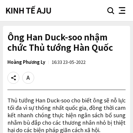
search
nav
button
button
Ông Han Duck-soo nhậm
chức Thủ tướng Hàn Quốc
Hoàng Phương Ly
16:33 23-05-2022
Share
Text
size
Thủ tướng Han Duck-soo cho biết ông sẽ nỗ lực
tối đa vì sự thống nhất quốc gia, đồng thời cam
kết nhanh chóng thực hiện ngân sách bổ sung
nhằm bù đắp cho các thương nhân nhỏ bị thiệt
hại do các biện pháp giãn cách xã hội.