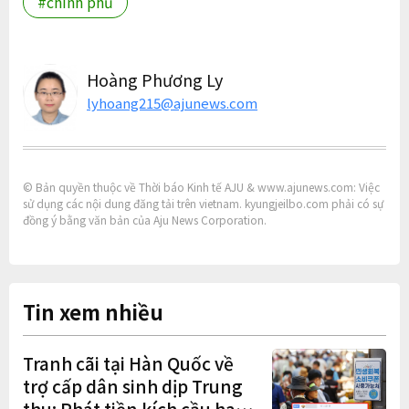
#chính phủ
Hoàng Phương Ly
lyhoang215@ajunews.com
© Bản quyền thuộc về Thời báo Kinh tế AJU & www.ajunews.com: Việc
sử dụng các nội dung đăng tải trên vietnam. kyungjeilbo.com phải có sự
đồng ý bằng văn bản của Aju News Corporation.
Tin xem nhiều
Tranh cãi tại Hàn Quốc về
trợ cấp dân sinh dịp Trung
thu: Phát tiền kích cầu hay