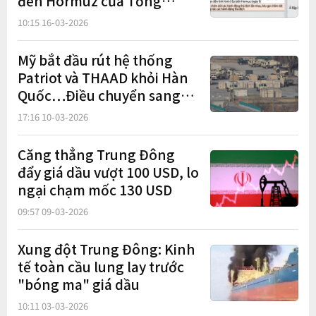
đến Hormuz của Tổng
thống Trump
10:15 16-03-2026
Mỹ bắt đầu rút hệ thống
Patriot và THAAD khỏi Hàn
Quốc…Điều chuyển sang
Trung Đông
17:16 10-03-2026
Căng thẳng Trung Đông
đẩy giá dầu vượt 100 USD, lo
ngại chạm mốc 130 USD
09:57 09-03-2026
Xung đột Trung Đông: Kinh
tế toàn cầu lung lay trước
"bóng ma" giá dầu
10:11 03-03-2026