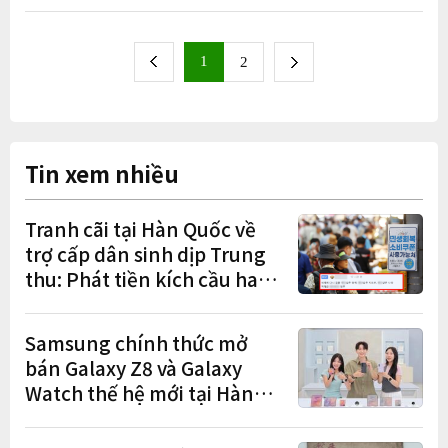
1
next
2
previous
Tin xem nhiều
Tranh cãi tại Hàn Quốc về
trợ cấp dân sinh dịp Trung
thu: Phát tiền kích cầu hay
gánh nặng cho tương lai?
Samsung chính thức mở
bán Galaxy Z8 và Galaxy
Watch thế hệ mới tại Hàn
Quốc, lập kỷ lục 1,44 triệu
đơn đặt trước