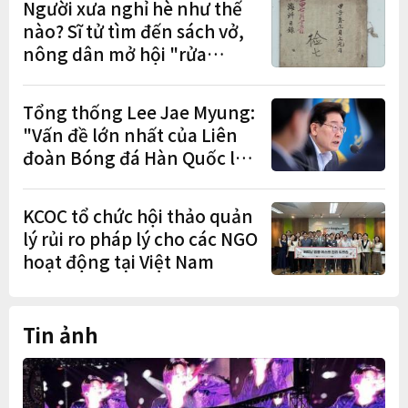
Người xưa nghỉ hè như thế
nào? Sĩ tử tìm đến sách vở,
nông dân mở hội "rửa
cuốc" sau mùa vụ
Tổng thống Lee Jae Myung:
"Vấn đề lớn nhất của Liên
đoàn Bóng đá Hàn Quốc là
cơ cấu thiếu dân chủ và tình
trạng nắm quyền quá lâu"
KCOC tổ chức hội thảo quản
lý rủi ro pháp lý cho các NGO
hoạt động tại Việt Nam
Tin ảnh