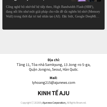
thế hệ tiếp theo
Công nghệ bộ nhớ thế hệ tiếp theo, High Bandwidth Flash (HBF),
đang nổi lên như một giải pháp cho vấn đề tắc nghẽn bộ nhớ (Memory
Wall) trong thời đại trí tuệ nhân tạo (AI). Đặc biệt, Google DeepMind
đã đề cập đến HBF như "giải pháp bộ nhớ tối ưu cho thời đại suy diễn
AI", làm tăng sự quan tâm trong ngành công nghiệp. Vào ngày 6 tháng
8, tại hội nghị bộ nhớ lớn nhất thế giới FMS 2026 được tổ chức tại
California, SK Hynix, Google DeepMind và SanDisk đã tham gia một
buổi thảo luận chung vớ
Địa chỉ:
Tầng 11, Tòa nhà Samkyung, 13 Jong-ro 5-ga,
Quận Jongno, Seoul, Hàn Quốc.
Mail:
lyhoang215@ajunews.com
Kinh
tế
AJU
Copyright ⓒ 2026 By
Ajunews Corporation,
All Rights Reserved.