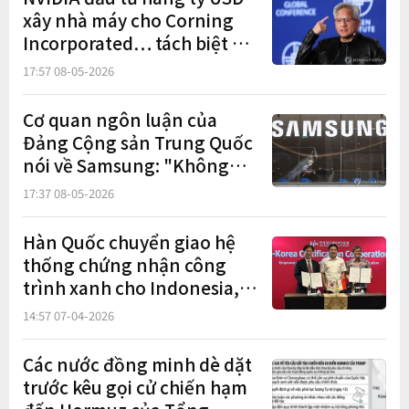
xây nhà máy cho Corning
Incorporated… tách biệt với
kế hoạch mua cổ phần
17:57 08-05-2026
Cơ quan ngôn luận của
Đảng Cộng sản Trung Quốc
nói về Samsung: "Không
phải rút khỏi Trung Quốc
17:37 08-05-2026
mà là thay đổi chiến lược"
Hàn Quốc chuyển giao hệ
thống chứng nhận công
trình xanh cho Indonesia,
ký MOU với doanh nghiệp
14:57 07-04-2026
địa phương
Các nước đồng minh dè dặt
trước kêu gọi cử chiến hạm