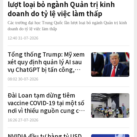
lượt loại bỏ ngành Quản trị kinh
doanh do tỷ lệ việc làm thấp
Các trường đại học Trung Quốc lần lượt loại bỏ ngành Quản trị kinh
doanh do tỷ lệ việc làm thấp
12:40 31-07-2026
Tổng thống Trump: Mỹ xem
xét quy định quản lý AI sau
vụ ChatGPT bị tấn công,
nhưng sẽ thận trọng để duy
08:02 30-07-2026
trì lợi thế trước Trung Quốc
Đài Loan tạm dừng tiêm
vaccine COVID-19 tại một số
nơi vì thiếu nguồn cung cục
bộ khi ca mắc tăng mạnh
16:26 27-07-2026
NVIDIA đầu tư hàng tỷ USD