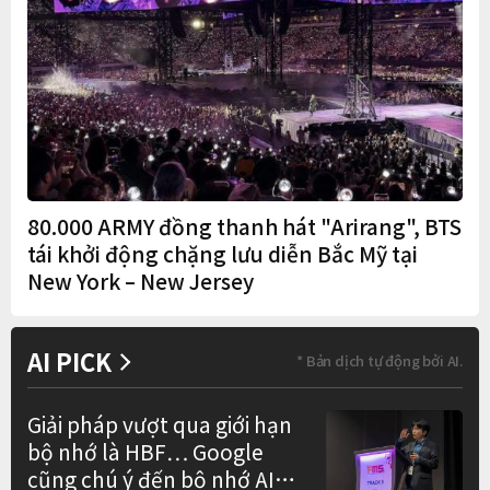
80.000 ARMY đồng thanh hát "Arirang", BTS
tái khởi động chặng lưu diễn Bắc Mỹ tại
New York – New Jersey
AI PICK
* Bản dịch tự động bởi AI.
Giải pháp vượt qua giới hạn
bộ nhớ là HBF… Google
cũng chú ý đến bộ nhớ AI