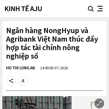
search
nav
button
button
Ngân hàng NongHyup và
Agribank Việt Nam thúc đẩy
hợp tác tài chính nông
nghiệp số
HO THI LONG AN
14:49 08-07-2026
Share
Text
size