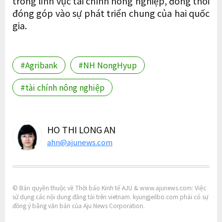
trong lĩnh vực tài chính nông nghiệp, đồng thời
đóng góp vào sự phát triển chung của hai quốc
gia.
#Agribank
#NH NongHyup
#tài chính nông nghiệp
HO THI LONG AN
ahn@ajunews.com
© Bản quyền thuộc về Thời báo Kinh tế AJU & www.ajunews.com: Việc
sử dụng các nội dung đăng tải trên vietnam. kyungjeilbo.com phải có sự
đồng ý bằng văn bản của Aju News Corporation.