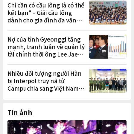
Chỉ cần có cầu lông là có thể
kết bạn" – Giải cầu lông
dành cho gia đình đa văn
hóa diễn ra sôi nổi
Nợ của tỉnh Gyeonggi tăng
mạnh, tranh luận về quản lý
tài chính thời ông Lee Jae-
myung lan rộng
Nhiều đối tượng người Hàn
bị Interpol truy nã từ
Campuchia sang Việt Nam
lần lượt sa lưới
Tin ảnh