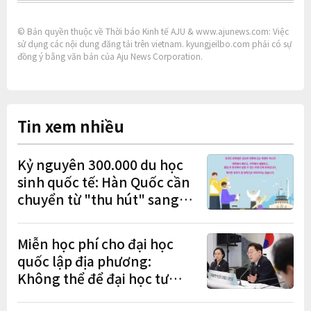
© Bản quyền thuộc về Thời báo Kinh tế AJU & www.ajunews.com: Việc
sử dụng các nội dung đăng tải trên vietnam. kyungjeilbo.com phải có sự
đồng ý bằng văn bản của Aju News Corporation.
Tin xem nhiều
Kỷ nguyên 300.000 du học
sinh quốc tế: Hàn Quốc cần
chuyển từ "thu hút" sang
"học tập – việc làm – định
cư"
Miễn học phí cho đại học
quốc lập địa phương:
Không thể để đại học tư
chịu bất lợi