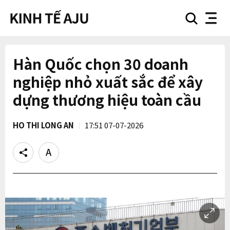
search
nav
button
button
Hàn Quốc chọn 30 doanh
nghiệp nhỏ xuất sắc để xây
dựng thương hiệu toàn cầu
HO THI LONG AN
17:51 07-07-2026
Share
Text
size