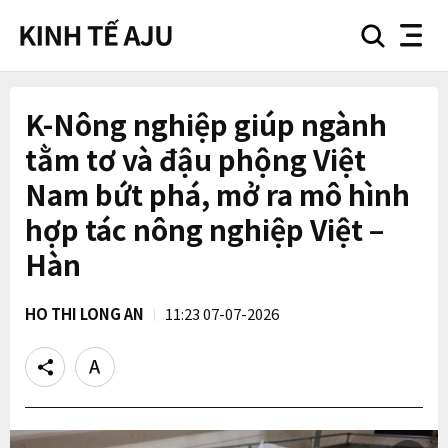
search
nav
button
button
K-Nông nghiệp giúp ngành
tằm tơ và đậu phộng Việt
Nam bứt phá, mở ra mô hình
hợp tác nông nghiệp Việt –
Hàn
HO THI LONG AN
11:23 07-07-2026
Share
Text
size