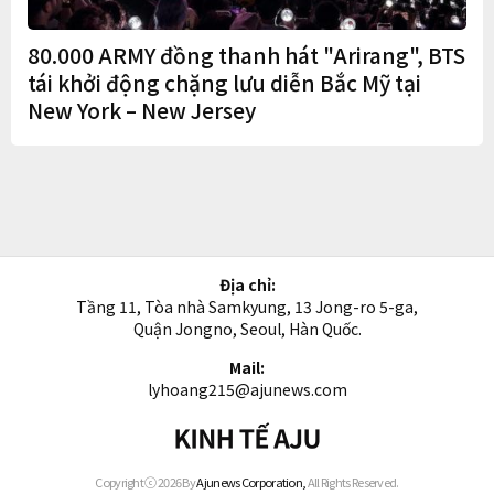
80.000 ARMY đồng thanh hát "Arirang", BTS
tái khởi động chặng lưu diễn Bắc Mỹ tại
New York – New Jersey
Địa chỉ:
Tầng 11, Tòa nhà Samkyung, 13 Jong-ro 5-ga,
Quận Jongno, Seoul, Hàn Quốc.
Mail:
lyhoang215@ajunews.com
Kinh
tế
AJU
Copyright ⓒ 2026 By
Ajunews Corporation,
All Rights Reserved.