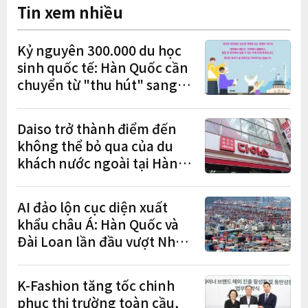
Tin xem nhiều
Kỷ nguyên 300.000 du học
sinh quốc tế: Hàn Quốc cần
chuyển từ "thu hút" sang
"học tập – việc làm – định
cư"
Daiso trở thành điểm đến
không thể bỏ qua của du
khách nước ngoài tại Hàn
Quốc
AI đảo lộn cục diện xuất
khẩu châu Á: Hàn Quốc và
Đài Loan lần đầu vượt Nhật
Bản
K-Fashion tăng tốc chinh
phục thị trường toàn cầu,