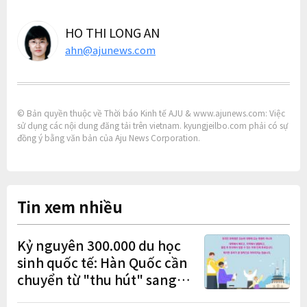
HO THI LONG AN
ahn@ajunews.com
© Bản quyền thuộc về Thời báo Kinh tế AJU & www.ajunews.com: Việc
sử dụng các nội dung đăng tải trên vietnam. kyungjeilbo.com phải có sự
đồng ý bằng văn bản của Aju News Corporation.
Tin xem nhiều
Kỷ nguyên 300.000 du học
sinh quốc tế: Hàn Quốc cần
chuyển từ "thu hút" sang
"học tập – việc làm – định