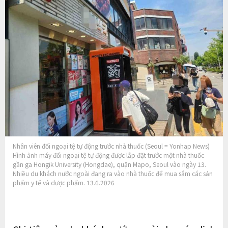
Nhân viên đổi ngoại tệ tự động trước nhà thuốc (Seoul = Yonhap News)
Hình ảnh máy đổi ngoại tệ tự động được lắp đặt trước một nhà thuốc
gần ga Hongik University (Hongdae), quận Mapo, Seoul vào ngày 13.
Nhiều du khách nước ngoài đang ra vào nhà thuốc để mua sắm các sản
phẩm y tế và dược phẩm. 13.6.2026