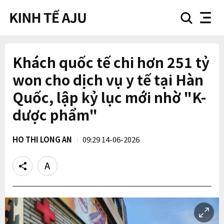
search
nav
button
button
Khách quốc tế chi hơn 251 tỷ
won cho dịch vụ y tế tại Hàn
Quốc, lập kỷ lục mới nhờ "K-
dược phẩm"
HO THI LONG AN
09:29 14-06-2026
Share
Text
size