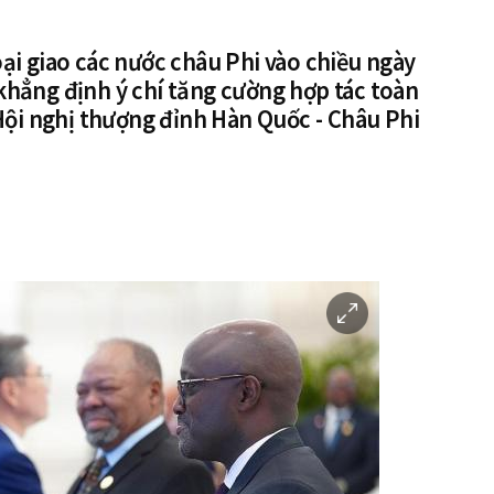
ại giao các nước châu Phi vào chiều ngày
hẳng định ý chí tăng cường hợp tác toàn
Hội nghị thượng đỉnh Hàn Quốc - Châu Phi
이
미
지
확
대