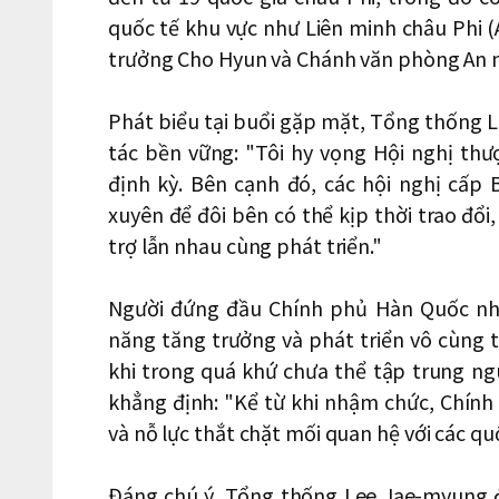
quốc tế khu vực như Liên minh châu Phi (
trưởng Cho Hyun và Chánh văn phòng An n
Phát biểu tại buổi gặp mặt, Tổng thống 
tác bền vững: "Tôi hy vọng Hội nghị th
định kỳ. Bên cạnh đó, các hội nghị cấp
xuyên để đôi bên có thể kịp thời trao đổi
trợ lẫn nhau cùng phát triển."
Người đứng đầu Chính phủ Hàn Quốc nhì
năng tăng trưởng và phát triển vô cùng t
khi trong quá khứ chưa thể tập trung ng
khẳng định: "Kể từ khi nhậm chức, Chín
và nỗ lực thắt chặt mối quan hệ với các quố
Đáng chú ý, Tổng thống Lee Jae-myung đã