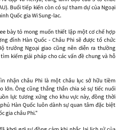
AU). Buổi tiếp kiến còn có sự tham dự của Ngoại
inh Quốc gia Wi Sung-lac.
Lee bày tỏ mong muốn thiết lập một cơ chế hợp
ượng đỉnh Hàn Quốc - Châu Phi sẽ được tổ chức
 Bộ trưởng Ngoại giao cũng nên diễn ra thường
, tìm kiếm giải pháp cho các vấn đề chung và hỗ
n nhận châu Phi là một châu lục sở hữu tiềm
o lớn. Ông cũng thẳng thắn chia sẻ sự tiếc nuối
uồn lực tương xứng cho khu vực này, đồng thời
h phủ Hàn Quốc luôn dành sự quan tâm đặc biệt
c gia châu Phi."
 khơi gợi sự đồng cảm khi nhắc lại lịch sử của