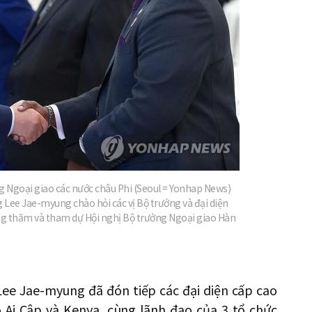
 Ngoại giao các nước châu Phi (Seoul = Yonhap News)
 Lee Jae-myung chào hỏi các vị Bộ trưởng và đại diện
ang thăm và tham dự Hội nghị Bộ trưởng Ngoại giao Hàn
ee Jae-myung đã đón tiếp các đại diện cấp cao
ó Ai Cập và Kenya, cùng lãnh đạo của 3 tổ chức