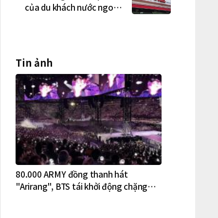
của du khách nước ngoài
tại Hàn Quốc
Tin ảnh
80.000 ARMY đồng thanh hát
"Arirang", BTS tái khởi động chặng
lưu diễn Bắc Mỹ tại New York – New
Jersey