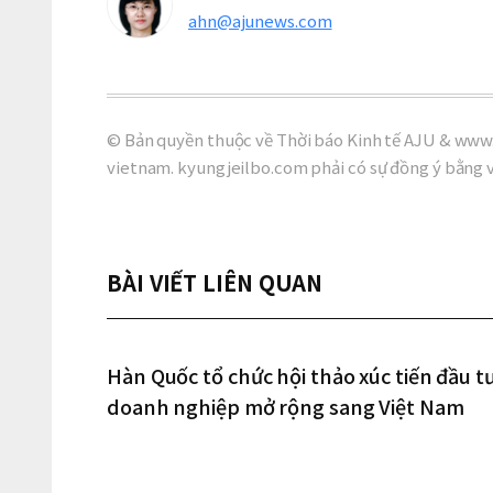
ahn@ajunews.com
© Bản quyền thuộc về Thời báo Kinh tế AJU & www.
vietnam. kyungjeilbo.com phải có sự đồng ý bằng 
BÀI VIẾT LIÊN QUAN
Hàn Quốc tổ chức hội thảo xúc tiến đầu t
doanh nghiệp mở rộng sang Việt Nam