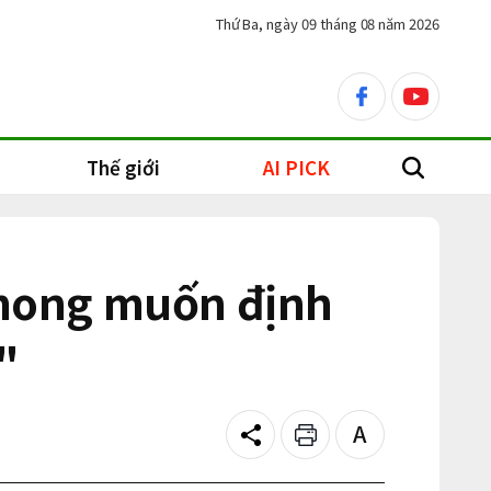
Thứ Ba, ngày 09 tháng 08 năm 2026
facebook
youtube
Thế giới
AI PICK
search
mong muốn định
"
Share
Print
Text
size