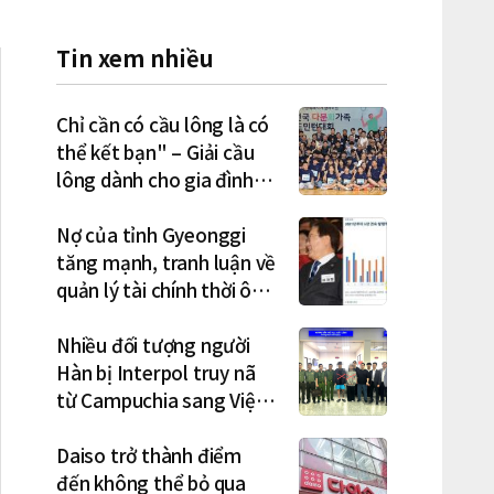
Tin xem nhiều
Chỉ cần có cầu lông là có
thể kết bạn" – Giải cầu
lông dành cho gia đình
đa văn hóa diễn ra sôi nổi
Nợ của tỉnh Gyeonggi
tăng mạnh, tranh luận về
quản lý tài chính thời ông
Lee Jae-myung lan rộng
Nhiều đối tượng người
Hàn bị Interpol truy nã
từ Campuchia sang Việt
Nam lần lượt sa lưới
Daiso trở thành điểm
đến không thể bỏ qua