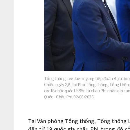
Tổng thống Lee Jae-myung tiếp đoàn Bộ trưởng
Chiều ngày 2/6, tại Phủ Tổng thống, Tổng thống
các tổ chức quốc tế đến từ châu Phi nhân dịp s
Quốc - Châu Phi. 02/06/2026
Tại Văn phòng Tổng thống, Tổng thống L
đến từ 19 quốc gia châu Phi, trong đó c