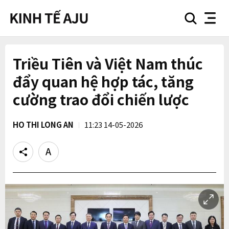
search
nav
button
button
Triều Tiên và Việt Nam thúc
đẩy quan hệ hợp tác, tăng
cường trao đổi chiến lược
HO THI LONG AN
11:23 14-05-2026
Share
Text
size