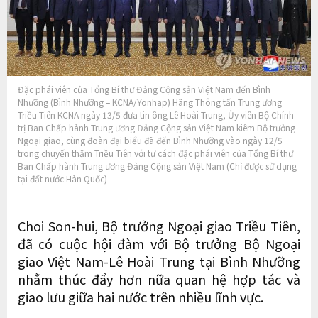
Đặc phái viên của Tổng Bí thư Đảng Cộng sản Việt Nam đến Bình
Nhưỡng (Bình Nhưỡng – KCNA/Yonhap) Hãng Thông tấn Trung ương
Triều Tiên KCNA ngày 13/5 đưa tin ông Lê Hoài Trung, Ủy viên Bộ Chính
trị Ban Chấp hành Trung ương Đảng Cộng sản Việt Nam kiêm Bộ trưởng
Ngoại giao, cùng đoàn đại biểu đã đến Bình Nhưỡng vào ngày 12/5
trong chuyến thăm Triều Tiên với tư cách đặc phái viên của Tổng Bí thư
Ban Chấp hành Trung ương Đảng Cộng sản Việt Nam (Chỉ được sử dụng
tại đất nước Hàn Quốc)
Choi Son-hui, Bộ trưởng Ngoại giao Triều Tiên,
đã có cuộc hội đàm với Bộ trưởng Bộ Ngoại
giao Việt Nam-Lê Hoài Trung tại Bình Nhưỡng
nhằm thúc đẩy hơn nữa quan hệ hợp tác và
giao lưu giữa hai nước trên nhiều lĩnh vực.