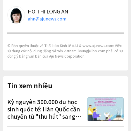
HO THI LONG AN
ahn@ajunews.com
© Bản quyền thuộc về Thời báo Kinh tế AJU & www.ajunews.com: Việc
sử dụng các nội dung đăng tải trên vietnam. kyungjeilbo.com phải có sự
đồng ý bằng văn bản của Aju News Corporation.
Tin xem nhiều
Kỷ nguyên 300.000 du học
sinh quốc tế: Hàn Quốc cần
chuyển từ "thu hút" sang
"học tập – việc làm – định
cư"