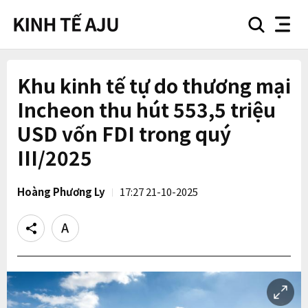
search
nav
button
button
Khu kinh tế tự do thương mại
Incheon thu hút 553,5 triệu
USD vốn FDI trong quý
III/2025
Hoàng Phương Ly
17:27 21-10-2025
Share
Text
size