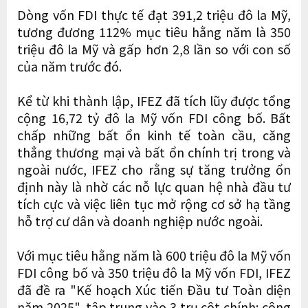
Dòng vốn FDI thực tế đạt 391,2 triệu đô la Mỹ,
tương đương ​​112% mục tiêu hằng năm là 350
triệu đô la Mỹ và gấp hơn 2,8 lần so với con số
của năm trước đó.
Kể từ khi thành lập, IFEZ đã tích lũy được tổng
cộng 16,72 tỷ đô la Mỹ vốn FDI công bố. Bất
chấp những bất ổn kinh tế toàn cầu, căng
thẳng thương mại và bất ổn chính trị trong và
ngoài nước, IFEZ cho rằng sự tăng trưởng ổn
định này là nhờ các nỗ lực quan hệ nhà đầu tư
tích cực và việc liên tục mở rộng cơ sở hạ tầng
hỗ trợ cư dân và doanh nghiệp nước ngoài.
Với mục tiêu hằng năm là 600 triệu đô la Mỹ vốn
FDI công bố và 350 triệu đô la Mỹ vốn FDI, IFEZ
đã đề ra "Kế hoạch Xúc tiến Đầu tư Toàn diện
năm 2025", tập trung vào 3 trụ cột chính: công