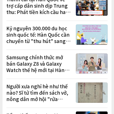
trợ cấp dân sinh dịp Trung
thu: Phát tiền kích cầu hay
gánh nặng cho tương lai?
Kỷ nguyên 300.000 du học
sinh quốc tế: Hàn Quốc cần
chuyển từ "thu hút" sang
"học tập – việc làm – định
cư"
Samsung chính thức mở
bán Galaxy Z8 và Galaxy
Watch thế hệ mới tại Hàn
Quốc, lập kỷ lục 1,44 triệu
đơn đặt trước
Người xưa nghỉ hè như thế
nào? Sĩ tử tìm đến sách vở,
nông dân mở hội "rửa
cuốc" sau mùa vụ