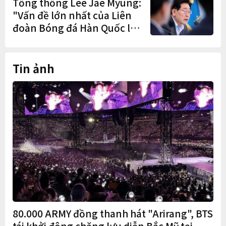
Tổng thống Lee Jae Myung:
"Vấn đề lớn nhất của Liên
đoàn Bóng đá Hàn Quốc là
cơ cấu thiếu dân chủ và tình
trạng nắm quyền quá lâu"
Tin ảnh
80.000 ARMY đồng thanh hát "Arirang", BTS
tái khởi động chặng lưu diễn Bắc Mỹ tại