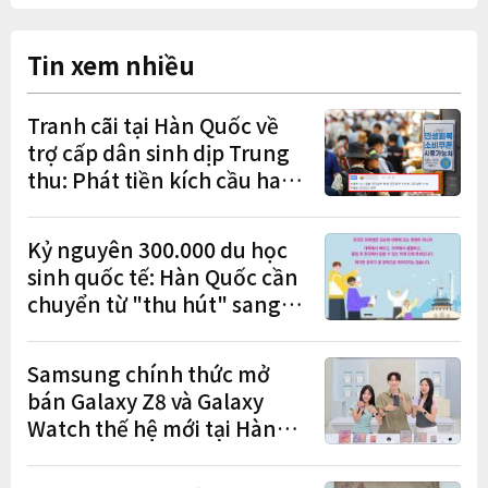
Tin xem nhiều
Tranh cãi tại Hàn Quốc về
trợ cấp dân sinh dịp Trung
thu: Phát tiền kích cầu hay
gánh nặng cho tương lai?
Kỷ nguyên 300.000 du học
sinh quốc tế: Hàn Quốc cần
chuyển từ "thu hút" sang
"học tập – việc làm – định
cư"
Samsung chính thức mở
bán Galaxy Z8 và Galaxy
Watch thế hệ mới tại Hàn
Quốc, lập kỷ lục 1,44 triệu
đơn đặt trước