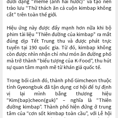
dưới dạng “meme (ảnh hài hước)” và tạo nên
trào lưu “Thử thách ăn cả cuộn kimbap không
cắt” trên toàn thế giới.
Hiệu ứng này được đẩy mạnh hơn nữa khi bộ
phim tài liệu "Thiên đường của kimbap" ra mắt
đúng dịp Tết Trung thu và được phát trực
tuyến tại 190 quốc gia. Từ đó, kimbap không
còn được nhìn nhận chỉ như món ăn đường phố
mà trở thành “biểu tượng của K-Food”, thu hút
sự quan tâm mạnh mẽ từ khán giả quốc tế.
Trong bối cảnh đó, thành phố Gimcheon thuộc
tỉnh Gyeongbuk đã tận dụng cơ hội để tự định
vị lại mình bằng thương hiệu
“Kim(bap)cheon(guk)” – nghĩa là “Thiên
đường kimbap”. Thành phố hiện đứng ở trung
tâm của “cơn sốt kimbap toàn cầu”, với Lễ hội