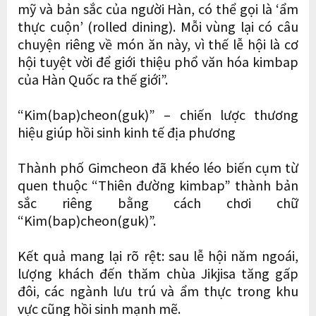
mỹ và bản sắc của người Hàn, có thể gọi là ‘ẩm
thực cuộn’ (rolled dining). Mỗi vùng lại có câu
chuyện riêng về món ăn này, vì thế lễ hội là cơ
hội tuyệt vời để giới thiệu phổ văn hóa kimbap
của Hàn Quốc ra thế giới”.
“Kim(bap)cheon(guk)” – chiến lược thương
hiệu giúp hồi sinh kinh tế địa phương
Thành phố Gimcheon đã khéo léo biến cụm từ
quen thuộc “Thiên đường kimbap” thành bản
sắc riêng bằng cách chơi chữ
“Kim(bap)cheon(guk)”.
Kết quả mang lại rõ rệt: sau lễ hội năm ngoái,
lượng khách đến thăm chùa Jikjisa tăng gấp
đôi, các ngành lưu trú và ẩm thực trong khu
vực cũng hồi sinh mạnh mẽ.