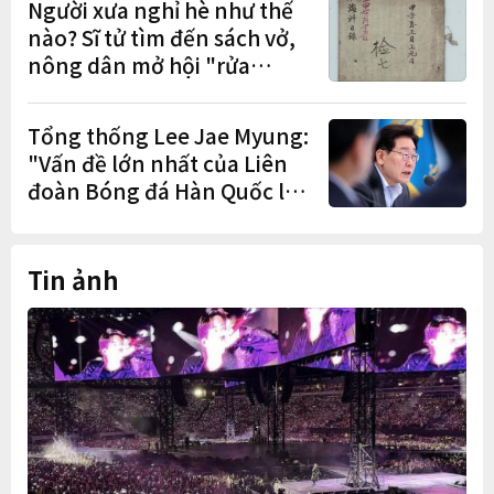
Người xưa nghỉ hè như thế
nào? Sĩ tử tìm đến sách vở,
nông dân mở hội "rửa
cuốc" sau mùa vụ
Tổng thống Lee Jae Myung:
"Vấn đề lớn nhất của Liên
đoàn Bóng đá Hàn Quốc là
cơ cấu thiếu dân chủ và tình
trạng nắm quyền quá lâu"
Tin ảnh