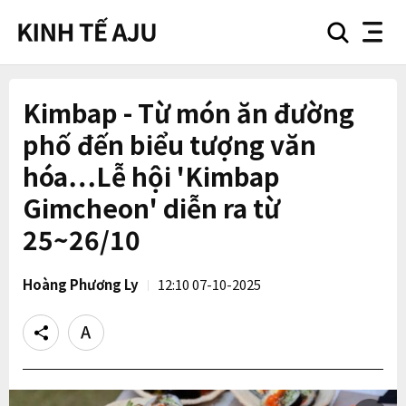
search
nav
button
button
Kimbap - Từ món ăn đường
phố đến biểu tượng văn
hóa…Lễ hội 'Kimbap
Gimcheon' diễn ra từ
25~26/10
Hoàng Phương Ly
12:10 07-10-2025
Share
Text
size