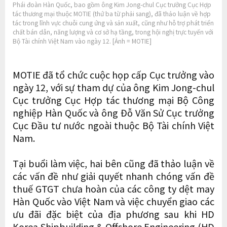
Phái đoàn Hàn Quốc, bao gồm ông Kim Jong-chul Cục trưởng Cục Hợp
tác thương mại thuộc MOTIE (thứ ba từ phải sang), đã thảo luận về hợp
tác trong lĩnh vực chuỗi cung ứng và sản xuất, cũng như hỗ trợ phát triển
chất bán dẫn, năng lượng và cơ sở hạ tầng, trong hội nghị trực tuyến với
Bộ Tài chính Việt Nam vào ngày 12. [Ảnh = MOTIE]
MOTIE đã tổ chức cuộc họp cấp Cục trưởng vào
ngày 12, với sự tham dự của ông Kim Jong-chul
Cục trưởng Cục Hợp tác thương mại Bộ Công
nghiệp Hàn Quốc và ông Đỗ Văn Sử Cục trưởng
Cục Đầu tư nước ngoài thuộc Bộ Tài chính Việt
Nam.
Tại buổi làm việc, hai bên cũng đã thảo luận về
các vấn đề như giải quyết nhanh chóng vấn đề
thuế GTGT chưa hoàn của các công ty dệt may
Hàn Quốc vào Việt Nam và việc chuyển giao các
ưu đãi đặc biệt của địa phương sau khi HD
Korea Shipbuilding & Offshore Engineering (HD