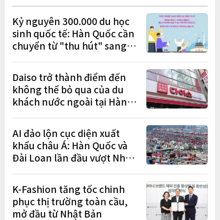
Kỷ nguyên 300.000 du học
sinh quốc tế: Hàn Quốc cần
chuyển từ "thu hút" sang
"học tập – việc làm – định
cư"
Daiso trở thành điểm đến
không thể bỏ qua của du
khách nước ngoài tại Hàn
Quốc
AI đảo lộn cục diện xuất
khẩu châu Á: Hàn Quốc và
Đài Loan lần đầu vượt Nhật
Bản
K-Fashion tăng tốc chinh
phục thị trường toàn cầu,
mở đầu từ Nhật Bản