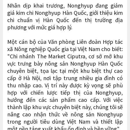
Nhân dịp khai trương, Nonghyup đang giảm
giá kim chi Nonghyup Hàn Quốc, giới thiệu kim
chi chuẩn vị Hàn Quốc đến thị trường địa
phương với mức giá hợp lý.
Một cán bộ của Văn phòng Liên đoàn Hợp tác
xã Nông nghiệp Quốc gia tại Việt Nam cho biết:
"Chi nhánh The Market Ciputra, cơ sở mở khu
vực trưng bày nông sản Nonghyup Hàn Quốc
chuyên biệt, tọa lạc tại một khu biệt thự cao
cấp ở Hà Nội, nơi tập trung nhiều gia đình có
thu nhập cao. Vị trí này được kỳ vọng sẽ phù
hợp với chiến lược tiếp thị của Nonghyup,
hướng đến các sản phẩm cao cấp. Với việc
thành lập khu vực chuyên biệt này, chúng tôi sẽ
nâng cao nhận thức về nông sản Nonghyup
trong người tiêu dùng Việt Nam và thiết lập
một nền tảng xuất khẩu ổn định và bền vững".