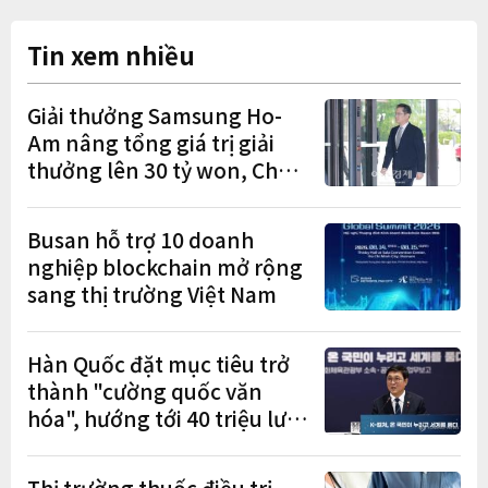
Tin xem nhiều
Giải thưởng Samsung Ho-
Am nâng tổng giá trị giải
thưởng lên 30 tỷ won, Chủ
tịch Lee Jae-yong tham dự
lễ trao giải năm thứ 5 liên
Busan hỗ trợ 10 doanh
tiếp
nghiệp blockchain mở rộng
sang thị trường Việt Nam
Hàn Quốc đặt mục tiêu trở
thành "cường quốc văn
hóa", hướng tới 40 triệu lượt
khách quốc tế
Thị trường thuốc điều trị