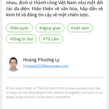
nhau, định vị thành công Việt Nam như một đối
tác đa diện: thân thiện về văn hóa, hấp dẫn về
kinh tế và đáng tin cậy về mặt chiến lược.
#hàn quốc
#ngoại giao
#việt nam
#tổng bí thư
#Tô Lâm
Hoàng Phương Ly
lyhoang215@ajunews.com
© Bản quyền thuộc về Thời báo Kinh tế AJU & www.ajunews.com: Việc
sử dụng các nội dung đăng tải trên vietnam. kyungjeilbo.com phải có sự
đồng ý bằng văn bản của Aju News Corporation.