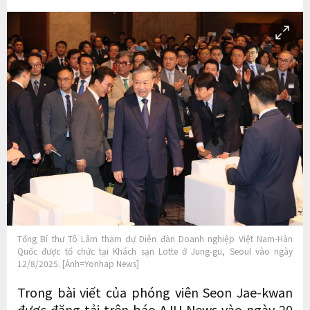
Tổng Bí thư Tô Lâm tham dự Diễn đàn Doanh nghiệp Việt Nam-Hàn
Quốc được tổ chức tại Khách sạn Lotte ở Jung-gu, Seoul vào ngày
12/8/2025. [Ảnh=Yonhap News]
Trong bài viết của phóng viên Seon Jae-kwan
được đăng tải trên báo AJU News vào ngày 20