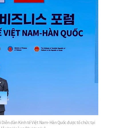
지
확
대
 Diễn đàn Kinh tế Việt Nam-Hàn Quốc được tổ chức tại