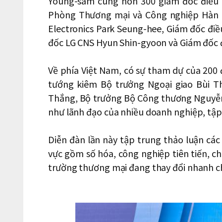
Young-sam cùng hơn 300 giám đốc điều 
Phòng Thương mại và Công nghiệp Hàn 
Electronics Park Seung-hee, Giám đốc đ
đốc LG CNS Hyun Shin-gyoon và Giám đốc đ
Về phía Việt Nam, ​​có sự tham dự của 20
tướng kiêm Bộ trưởng Ngoại giao Bùi T
Thắng, Bộ trưởng Bộ Công thương Nguyễn
như lãnh đạo của nhiều doanh nghiệp, tập
Diễn đàn lần này tập trung thảo luận cá
vực gồm số hóa, công nghiệp tiên tiến, c
trường thương mại đang thay đổi nhanh c