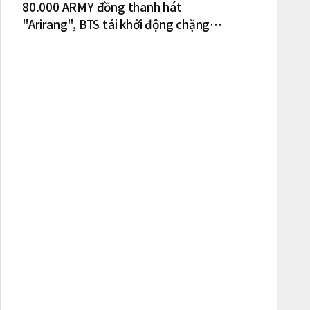
80.000 ARMY đồng thanh hát
"Arirang", BTS tái khởi động chặng
lưu diễn Bắc Mỹ tại New York – New
Jersey