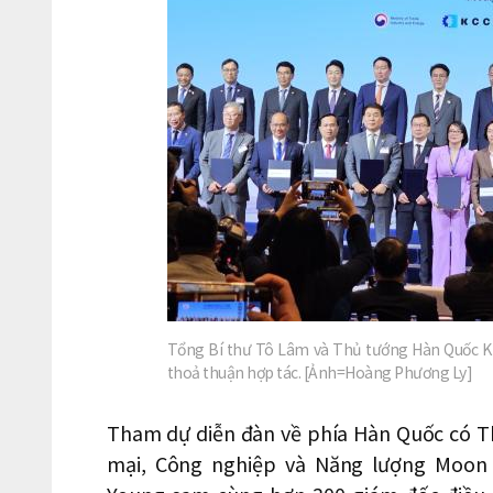
Tổng Bí thư Tô Lâm và Thủ tướng Hàn Quốc Ki
thoả thuận hợp tác. [Ảnh=Hoàng Phương Ly]
Tham dự diễn đàn về phía Hàn Quốc có 
mại, Công nghiệp và Năng lượng Moon S