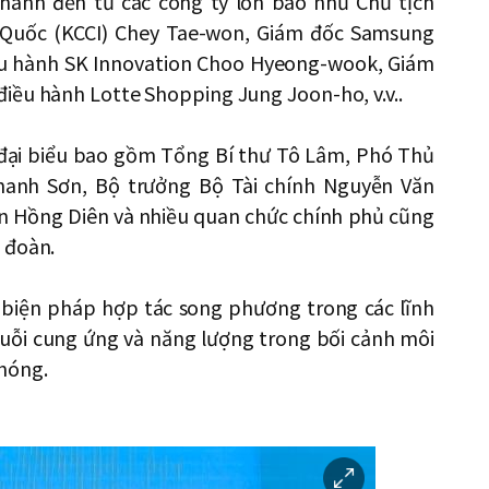
hành đến từ các công ty lớn bao như Chủ tịch
Quốc (KCCI) Chey Tae-won, Giám đốc Samsung
iều hành SK Innovation Choo Hyeong-wook, Giám
iều hành Lotte Shopping Jung Joon-ho, v.v..
0 đại biểu bao gồm Tổng Bí thư Tô Lâm, Phó Thủ
hanh Sơn, Bộ trưởng Bộ Tài chính Nguyễn Văn
 Hồng Diên và nhiều quan chức chính phủ cũng
 đoàn.
c biện pháp hợp tác song phương trong các lĩnh
huỗi cung ứng và năng lượng trong bối cảnh môi
hóng.
이