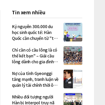
Tin xem nhiều
Kỷ nguyên 300.000 du
học sinh quốc tế: Hàn
Quốc cần chuyển từ "thu
hút" sang "học tập –
việc làm – định cư"
Chỉ cần có cầu lông là có
thể kết bạn" – Giải cầu
lông dành cho gia đình
đa văn hóa diễn ra sôi nổi
Nợ của tỉnh Gyeonggi
tăng mạnh, tranh luận về
quản lý tài chính thời ông
Lee Jae-myung lan rộng
Nhiều đối tượng người
Hàn bị Interpol truy nã