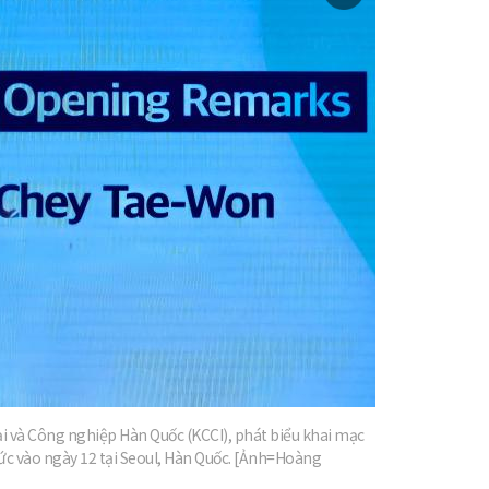
미
지
확
대
và Công nghiệp Hàn Quốc (KCCI), phát biểu khai mạc
ức vào ngày 12 tại Seoul, Hàn Quốc. [Ảnh=Hoàng