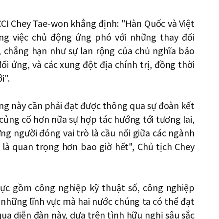
CCI Chey Tae-won khẳng định: "Hàn Quốc và Việt
ng việc chủ động ứng phó với những thay đổi
 chẳng hạn như sự lan rộng của chủ nghĩa bảo
i ứng, và các xung đột địa chính trị, đồng thời
i".
g này cần phải đạt được thông qua sự đoàn kết
ể củng cố hơn nữa sự hợp tác hướng tới tương lai,
ng người đóng vai trò là cầu nối giữa các ngành
 là quan trọng hơn bao giờ hết", Chủ tịch Chey
vực gồm công nghiệp kỹ thuật số, công nghiệp
à những lĩnh vực mà hai nước chúng ta có thể đạt
ua diễn đàn này, dựa trên tình hữu nghị sâu sắc