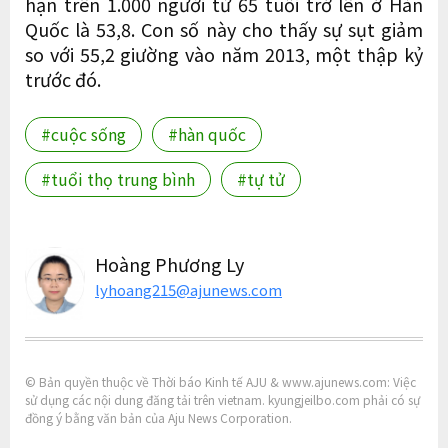
hạn trên 1.000 người từ 65 tuổi trở lên ở Hàn
Quốc là 53,8. Con số này cho thấy sự sụt giảm
so với 55,2 giường vào năm 2013, một thập kỷ
trước đó.
#cuộc sống
#hàn quốc
#tuổi thọ trung bình
#tự tử
Hoàng Phương Ly
lyhoang215@ajunews.com
© Bản quyền thuộc về Thời báo Kinh tế AJU & www.ajunews.com: Việc
sử dụng các nội dung đăng tải trên vietnam. kyungjeilbo.com phải có sự
đồng ý bằng văn bản của Aju News Corporation.