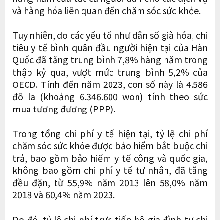
và hàng hóa liên quan đến chăm sóc sức khỏe.
Tuy nhiên, do các yếu tố như dân số già hóa, chi
tiêu y tế bình quân đầu người hiện tại của Hàn
Quốc đã tăng trung bình 7,8% hàng năm trong
thập kỷ qua, vượt mức trung bình 5,2% của
OECD. Tính đến năm 2023, con số này là 4.586
đô la (khoảng 6.346.600 won) tính theo sức
mua tương đương (PPP).
Trong tổng chi phí y tế hiện tại, tỷ lệ chi phí
chăm sóc sức khỏe được bảo hiểm bắt buộc chi
trả, bao gồm bảo hiểm y tế công và quốc gia,
không bao gồm chi phí y tế tư nhân, đã tăng
đều đặn, từ 55,9% năm 2013 lên 58,0% năm
2018 và 60,4% năm 2023.
Do đó, tỷ lệ chi phí trực tiếp hộ gia đình tự chi