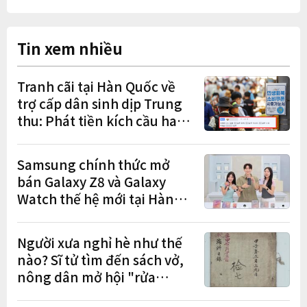
Tin xem nhiều
Tranh cãi tại Hàn Quốc về
trợ cấp dân sinh dịp Trung
thu: Phát tiền kích cầu hay
gánh nặng cho tương lai?
Samsung chính thức mở
bán Galaxy Z8 và Galaxy
Watch thế hệ mới tại Hàn
Quốc, lập kỷ lục 1,44 triệu
đơn đặt trước
Người xưa nghỉ hè như thế
nào? Sĩ tử tìm đến sách vở,
nông dân mở hội "rửa
cuốc" sau mùa vụ