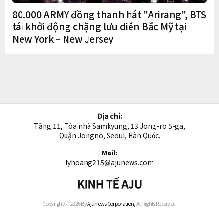
80.000 ARMY đồng thanh hát "Arirang", BTS
tái khởi động chặng lưu diễn Bắc Mỹ tại
New York – New Jersey
Địa chỉ:
Tầng 11, Tòa nhà Samkyung, 13 Jong-ro 5-ga,
Quận Jongno, Seoul, Hàn Quốc.
Mail:
lyhoang215@ajunews.com
Kinh
tế
AJU
Copyright ⓒ 2026 By
Ajunews Corporation,
All Rights Reserved.