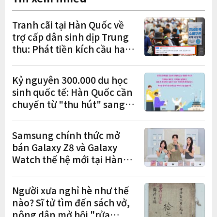
Tranh cãi tại Hàn Quốc về
trợ cấp dân sinh dịp Trung
thu: Phát tiền kích cầu hay
gánh nặng cho tương lai?
Kỷ nguyên 300.000 du học
sinh quốc tế: Hàn Quốc cần
chuyển từ "thu hút" sang
"học tập – việc làm – định
cư"
Samsung chính thức mở
bán Galaxy Z8 và Galaxy
Watch thế hệ mới tại Hàn
Quốc, lập kỷ lục 1,44 triệu
đơn đặt trước
Người xưa nghỉ hè như thế
nào? Sĩ tử tìm đến sách vở,
nông dân mở hội "rửa