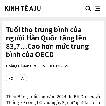
search
nav
button
button
Tuổi thọ trung bình của
người Hàn Quốc tăng lên
83,7…Cao hơn mức trung
bình của OECD
Hoàng Phương Ly
15:56 03-12-2025
Share
Text
size
Theo Bảng tuổi thọ năm 2024 do Bộ Dữ liệu và
Thống kê công bố vào ngày 3, những đứa trẻ ra