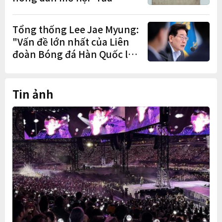
cuốc" sau mùa vụ
Tổng thống Lee Jae Myung:
"Vấn đề lớn nhất của Liên
đoàn Bóng đá Hàn Quốc là
cơ cấu thiếu dân chủ và tình
trạng nắm quyền quá lâu"
Tin ảnh