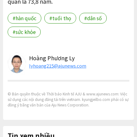
quan là 73,8 năm.
#hàn quốc
#tuổi thọ
#dân số
#sức khỏe
Hoàng Phương Ly
lyhoang215@ajunews.com
© Bản quyền thuộc về Thời báo Kinh tế AJU & www.ajunews.com: Việc
sử dụng các nội dung đăng tải trên vietnam. kyungjeilbo.com phải có sự
đồng ý bằng văn bản của Aju News Corporation.
Tin xem nhiều