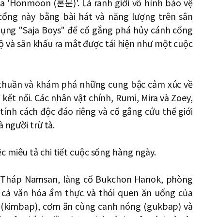
a 'Honmoon (혼문)'. Là ranh giới vô hình bảo vệ
h cổng này bằng bài hát và năng lượng trên sân
dụng "Saja Boys" để cố gắng phá hủy cánh cổng
ộ và sân khấu ra mắt được tái hiện như một cuộc
ơn thuần và khám phá những cung bậc cảm xúc về
 kết nối. Các nhân vật chính, Rumi, Mira và Zoey,
tính cách độc đáo riêng và cố gắng cứu thế giới
 người trừ tà.
 miêu tả chi tiết cuộc sống hàng ngày.
ư Tháp Namsan, làng cổ Bukchon Hanok, phòng
cả văn hóa ẩm thực và thói quen ăn uống của
 (kimbap), cơm ăn cùng canh nóng (gukbap) và