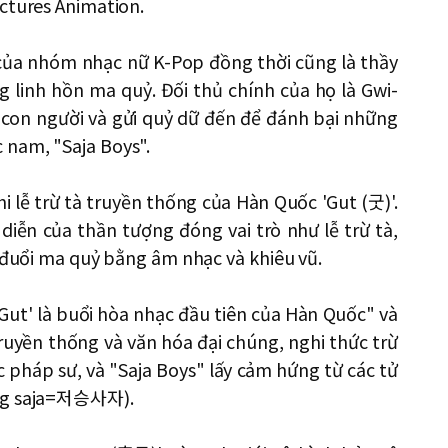
ctures Animation.
của nhóm nhạc nữ K-Pop đồng thời cũng là thầy
g linh hồn ma quỷ. Đối thủ chính của họ là Gwi-
n con người và gửi quỷ dữ đến để đánh bại những
 nam, "Saja Boys".
i lễ trừ tà truyền thống của Hàn Quốc 'Gut (굿)'.
 diễn của thần tượng đóng vai trò như lễ trừ tà,
a đuổi ma quỷ bằng âm nhạc và khiêu vũ.
'Gut' là buổi hòa nhạc đầu tiên của Hàn Quốc" và
ruyền thống và văn hóa đại chúng, nghi thức trừ
c pháp sư, và "Saja Boys" lấy cảm hứng từ các tử
ung saja=저승사자).