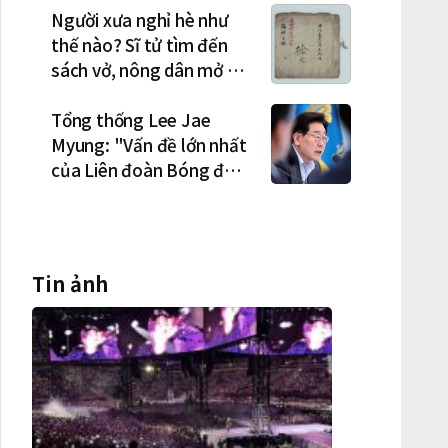
triệu đơn đặt trước
Người xưa nghỉ hè như
thế nào? Sĩ tử tìm đến
sách vở, nông dân mở hội
"rửa cuốc" sau mùa vụ
Tổng thống Lee Jae
Myung: "Vấn đề lớn nhất
của Liên đoàn Bóng đá
Hàn Quốc là cơ cấu thiếu
dân chủ và tình trạng
nắm quyền quá lâu"
Tin ảnh