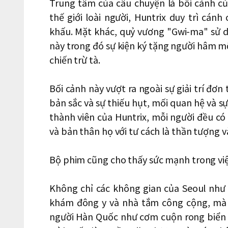
Trung tâm của câu chuyện là bối cảnh củ
thế giới loài người, Huntrix duy trì cán
khấu. Mặt khác, quỷ vương "Gwi-ma" sử 
này trong đó sự kiện ký tặng người hâm m
chiến trừ tà.
Bối cảnh này vượt ra ngoài sự giải trí đ
bản sắc và sự thiếu hụt, mối quan hệ và sự
thành viên của Huntrix, mỗi người đều có 
và bản thân họ với tư cách là thần tượng và
Bộ phim cũng cho thấy sức mạnh trong việc
Không chỉ các không gian của Seoul nh
khám đông y và nhà tắm công cộng, mà 
người Hàn Quốc như cơm cuộn rong biển