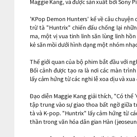
Maggie Kang, và được sản xuất bởi Sony Pi
'KPop Demon Hunters' kể về câu chuyện 
trừ tà "Huntrix" chiến đấu chống lại nhữn
ma, một vị vua tinh linh săn lùng linh hồ
kẻ săn mồi dưới hình dạng một nhóm nhạc
Thế giới quan của bộ phim bắt đầu với ngh
Bối cảnh được tạo ra là nơi các màn trình
lấy cảm hứng từ các nghi lễ xoa dịu và xu
Đạo diễn Maggie Kang giải thích, "Có thể 
tập trung vào sự giao thoa bất ngờ giữa t
tà và K-pop. "Huntrix" lấy cảm hứng từ cá
thần trong văn hóa dân gian Hàn (jeose