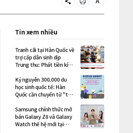
Share
Print
Text
size
Tin xem nhiều
Tranh cãi tại Hàn Quốc về
trợ cấp dân sinh dịp
Trung thu: Phát tiền kích
cầu hay gánh nặng cho
tương lai?
Kỷ nguyên 300.000 du
học sinh quốc tế: Hàn
Quốc cần chuyển từ "thu
hút" sang "học tập –
việc làm – định cư"
Samsung chính thức mở
bán Galaxy Z8 và Galaxy
Watch thế hệ mới tại
Hàn Quốc, lập kỷ lục 1,44