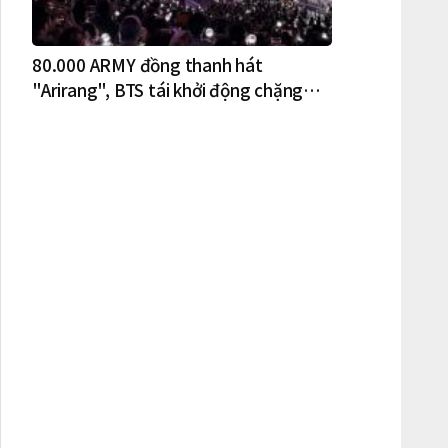
80.000 ARMY đồng thanh hát
"Arirang", BTS tái khởi động chặng
lưu diễn Bắc Mỹ tại New York – New
Jersey