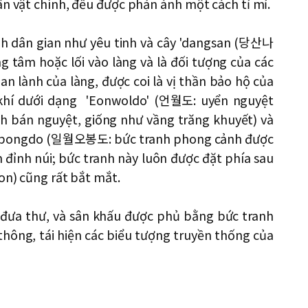
ân vật chính, đều được phản ánh một cách tỉ mỉ.
ảnh dân gian như yêu tinh và cây 'dangsan (당산나
g tâm hoặc lối vào làng và là đối tượng của các
an lành của làng, được coi là vị thần bảo hộ của
 khí dưới dạng 'Eonwoldo' (언월도: uyển nguyệt
ình bán nguyệt, giống như vầng trăng khuyết) và
orobongdo (일월오봉도: bức tranh phong cảnh được
 đỉnh núi; bức tranh này luôn được đặt phía sau
on) cũng rất bắt mắt.
à' đưa thư, và sân khấu được phủ bằng bức tranh
hông, tái hiện các biểu tượng truyền thống của