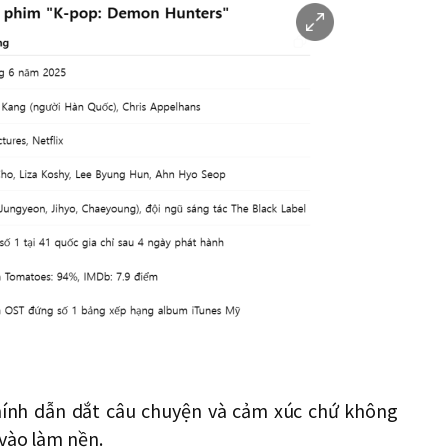
이
미
지
확
대
hính dẫn dắt câu chuyện và cảm xúc chứ không
vào làm nền.