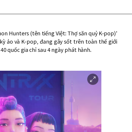
on Hunters (tên tiếng Việt: Thợ săn quỷ K-pop)'
kỳ ảo và K-pop, đang gây sốt trên toàn thế giới
 40 quốc gia chỉ sau 4 ngày phát hành.
이
미
지
확
대