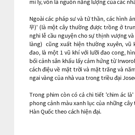
mì ly, vốn là nguồn năng lượng của các nh
Ngoài các pháp sư và tử thần, các hình 
무)' (là một cây thường được trồng ở trun
nghi lễ cầu nguyện cho sự thịnh vượng và 
làng) cũng xuất hiện thường xuyên, vũ
đao, là một 1 vũ khí với lưỡi đao cong, h
bối cảnh sân khấu lấy cảm hứng từ Irw
cách điệu về mặt trời và mặt trăng và năm
ngai vàng của nhà vua trong triều đại Jose
Trong phim còn có cả chi tiết 'chim ác l
phong cảnh màu xanh lục của những cây t
Hàn Quốc theo cách hiện đại.