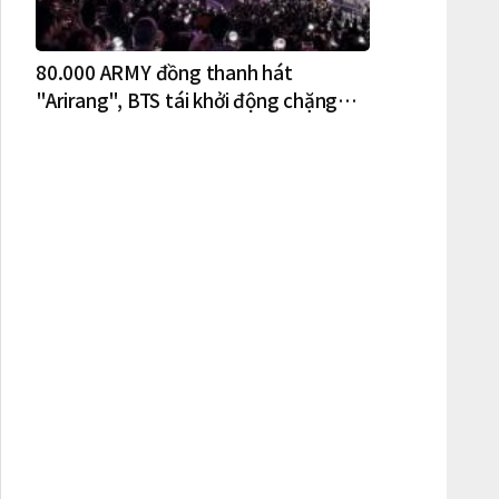
80.000 ARMY đồng thanh hát
"Arirang", BTS tái khởi động chặng
lưu diễn Bắc Mỹ tại New York – New
Jersey