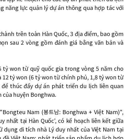
ng năng lực quản lý dự án thông qua hợp tác với
 thành trên toàn Hàn Quốc, 3 địa điểm, bao gồm
họn sau 2 vòng gồm đánh giá bằng văn bản và
 tỷ won từ quỹ quốc gia trong vòng 5 năm cho
 12 tỷ won (6 tỷ won từ chính phủ, 1,8 tỷ won từ
 để thúc đẩy dự án phát triển du lịch liên quan
ểm của huyện Bonghwa.
n "Bongteu Nam (봉트남: Bonghwa + Việt Nam)",
 nhất tại Hàn Quốc', có kế hoạch liên kết giữa
 dụng di tích nhà Lý duy nhất của Việt Nam tại
ủ đề Việt Nam; phát triển sản phẩm du lịch hợp