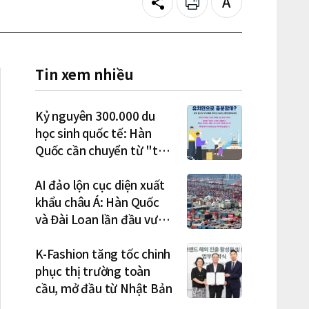
Share
Print
Text
size
Tin xem nhiều
Kỷ nguyên 300.000 du
học sinh quốc tế: Hàn
Quốc cần chuyển từ "thu
hút" sang "học tập –
việc làm – định cư"
AI đảo lộn cục diện xuất
khẩu châu Á: Hàn Quốc
và Đài Loan lần đầu vượt
Nhật Bản
K-Fashion tăng tốc chinh
phục thị trường toàn
cầu, mở đầu từ Nhật Bản