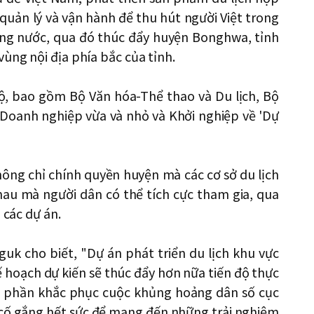
 quản lý và vận hành để thu hút người Việt trong
ong nước, qua đó thúc đẩy huyện Bonghwa, tỉnh
ùng nội địa phía bắc của tỉnh.
ộ, bao gồm Bộ Văn hóa-Thể thao và Du lịch, Bộ
 Doanh nghiệp vừa và nhỏ và Khởi nghiệp về 'Dự
hông chỉ chính quyền huyện mà các cơ sở du lịch
hau mà người dân có thể tích cực tham gia, qua
 các dự án.
k cho biết, "Dự án phát triển du lịch khu vực
 hoạch dự kiến ​​sẽ thúc đẩy hơn nữa tiến độ thực
óp phần khắc phục cuộc khủng hoảng dân số cục
ố gắng hết sức để mang đến những trải nghiệm