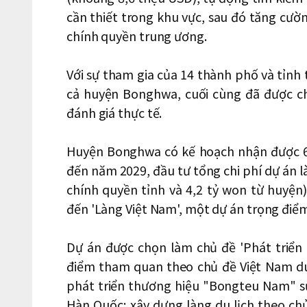
cần thiết trong khu vực, sau đó tăng cườ
chính quyền trung ương.
Với sự tham gia của 14 thành phố và tỉnh
cả huyện Bonghwa, cuối cùng đã được c
đánh giá thực tế.
Huyện Bonghwa có kế hoạch nhận được 6
đến năm 2029, đầu tư tổng chi phí dự án là
chính quyền tỉnh và 4,2 tỷ won từ huyện)
đến 'Làng Việt Nam', một dự án trọng đi
Dự án được chọn làm chủ đề 'Phát triể
điểm tham quan theo chủ đề Việt Nam duy
phát triển thương hiệu "Bongteu Nam" sử
Hàn Quốc; xây dựng làng du lịch theo ch