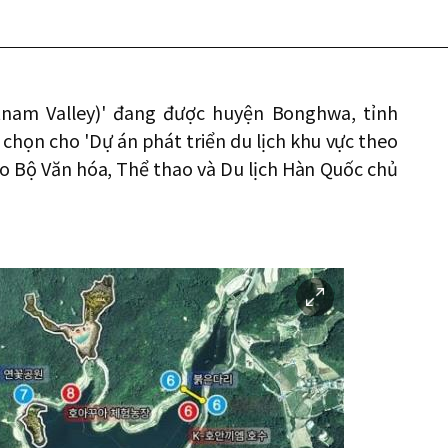
etnam Valley)' đang được huyện Bonghwa, tỉnh
họn cho 'Dự án phát triển du lịch khu vực theo
do Bộ Văn hóa, Thể thao và Du lịch Hàn Quốc chủ
이
미
지
확
대