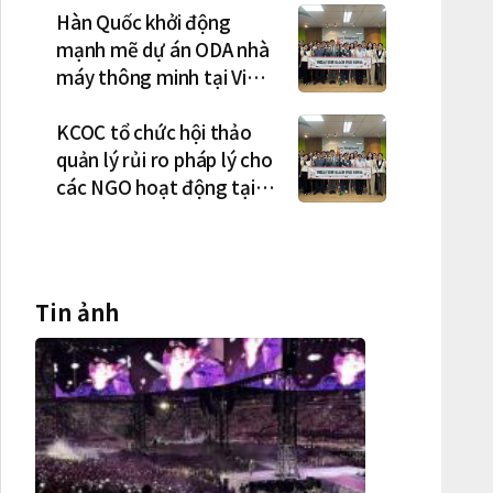
Hàn Quốc khởi động
mạnh mẽ dự án ODA nhà
máy thông minh tại Việt
Nam, mở trung tâm điều
phối ở Hà Nội
KCOC tổ chức hội thảo
quản lý rủi ro pháp lý cho
các NGO hoạt động tại
Việt Nam
Tin ảnh