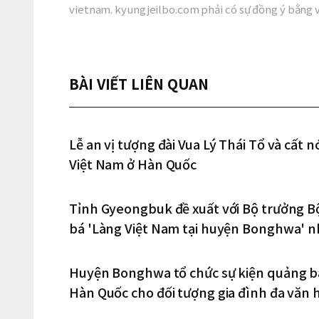
vietnam. kyungjeilbo.com phải có sự đồng ý bằng 
BÀI VIẾT LIÊN QUAN
Lễ an vị tượng đài Vua Lý Thái Tổ và cất
Việt Nam ở Hàn Quốc
Tỉnh Gyeongbuk đề xuất với Bộ trưởng
bá 'Làng Việt Nam tại huyện Bonghwa' nh
cấp quốc gia
Huyện Bonghwa tổ chức sự kiện quảng bá
Hàn Quốc cho đối tượng gia đình đa văn h