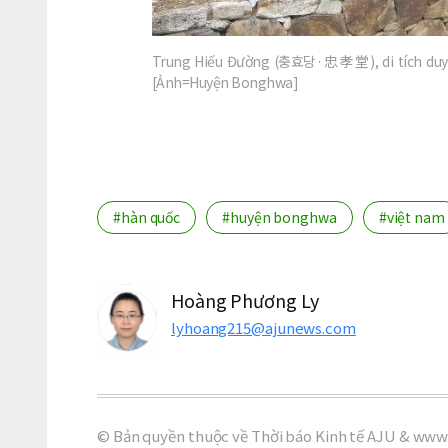
Trung Hiếu Đường (충효당·忠孝堂), di tích duy nh
[Ảnh=Huyện Bonghwa]
#hàn quốc
#huyện bonghwa
#việt nam
Hoàng Phương Ly
lyhoang215@ajunews.com
© Bản quyền thuộc về Thời báo Kinh tế AJU & www.