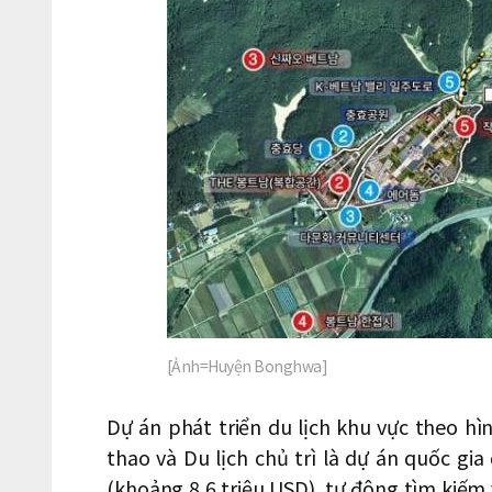
[Ảnh=Huyện Bonghwa]
Dự án phát triển du lịch khu vực theo hì
thao và Du lịch chủ trì là dự án quốc gia
(khoảng 8,6 triệu USD), tự động tìm kiếm 