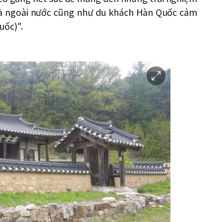
 và ngoài nước cũng như du khách Hàn Quốc cảm
uốc)".
이
미
지
확
대