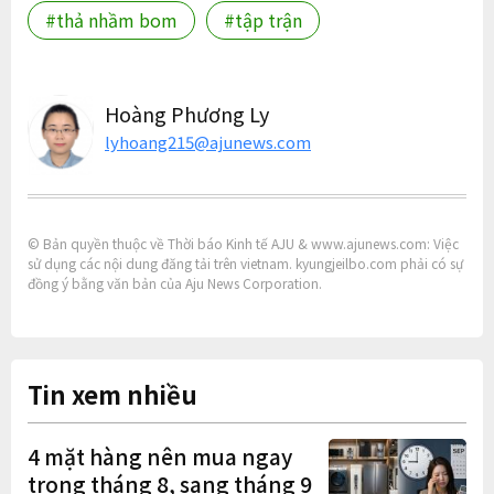
#thả nhầm bom
#tập trận
Hoàng Phương Ly
lyhoang215@ajunews.com
© Bản quyền thuộc về Thời báo Kinh tế AJU & www.ajunews.com: Việc
sử dụng các nội dung đăng tải trên vietnam. kyungjeilbo.com phải có sự
đồng ý bằng văn bản của Aju News Corporation.
Tin xem nhiều
4 mặt hàng nên mua ngay
trong tháng 8, sang tháng 9