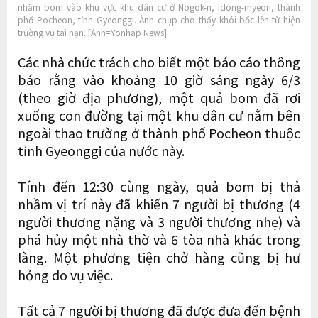
nhầm bom vào khu vực khu dân cư ở Nogok-ri, Idong-myeon, thành
phố Pocheon, tỉnh Gyeonggi. Ảnh chụp cho thấy khói bốc lên từ hiện
trường vụ tai nạn. [Ảnh=Yonhap News]
Các nhà chức trách cho biết một báo cáo thông
báo rằng vào khoảng 10 giờ sáng ngày 6/3
(theo giờ địa phương), một quả bom đã rơi
xuống con đường tại một khu dân cư nằm bên
ngoài thao trường ở thành phố Pocheon thuộc
tỉnh Gyeonggi của nước này.
Tính đến 12:30 cùng ngày, quả bom bị thả
nhầm vị trí này đã khiến 7 người bị thương (4
người thương nặng và 3 người thương nhẹ) và
phá hủy một nhà thờ và 6 tòa nhà khác trong
làng. Một phương tiện chở hàng cũng bị hư
hỏng do vụ việc.
Tất cả 7 người bị thương đã được đưa đến bệnh