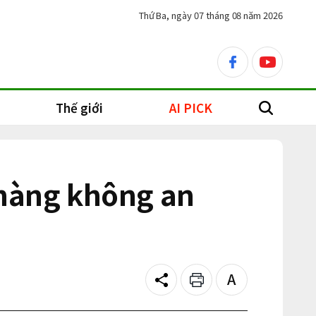
Thứ Ba, ngày 07 tháng 08 năm 2026
facebook
youtube
Thế giới
AI PICK
search
 hàng không an
Share
Print
Text
size