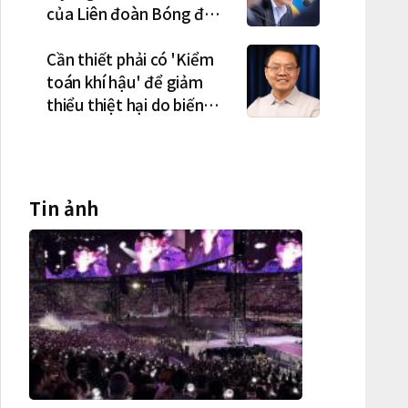
của Liên đoàn Bóng đá
Hàn Quốc là cơ cấu thiếu
dân chủ và tình trạng
Cần thiết phải có 'Kiểm
nắm quyền quá lâu"
toán khí hậu' để giảm
thiểu thiệt hại do biến
đổi khí hậu
Tin ảnh