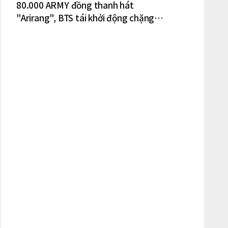
80.000 ARMY đồng thanh hát
"Arirang", BTS tái khởi động chặng
lưu diễn Bắc Mỹ tại New York – New
Jersey