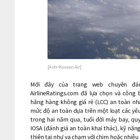
[Ảnh=Korean Air]
Mới đây của trang web chuyên đá
AirlineRatings.com đã lựa chọn và công
hãng hàng không giá rẻ (LCC) an toàn nhất
mức độ an toàn dựa trên một loạt các yế
trong hai năm qua, tuổi đời máy bay, quy
IOSA (đánh giá an toàn khai thác), kỹ năng 
thiên tai như va chạm với chim hoặc nhiễ