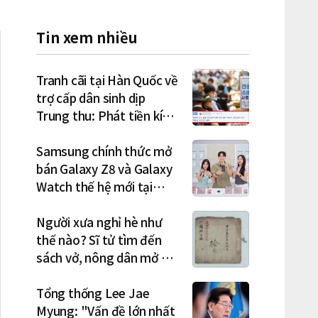
Tin xem nhiều
Tranh cãi tại Hàn Quốc về
trợ cấp dân sinh dịp
Trung thu: Phát tiền kích
cầu hay gánh nặng cho
tương lai?
Samsung chính thức mở
bán Galaxy Z8 và Galaxy
Watch thế hệ mới tại
Hàn Quốc, lập kỷ lục 1,44
triệu đơn đặt trước
Người xưa nghỉ hè như
thế nào? Sĩ tử tìm đến
sách vở, nông dân mở hội
"rửa cuốc" sau mùa vụ
Tổng thống Lee Jae
Myung: "Vấn đề lớn nhất