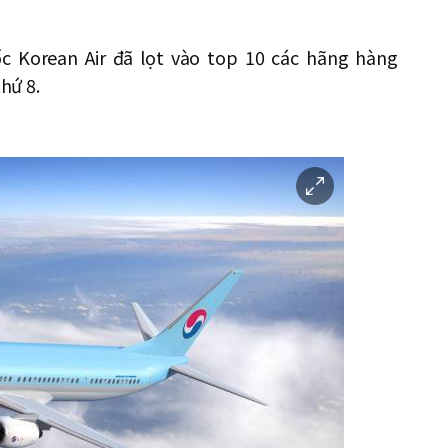
 Korean Air đã lọt vào top 10 các hãng hàng
thứ 8.
이
미
지
확
대