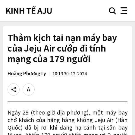
search
nav
button
button
Thảm kịch tai nạn máy bay
của Jeju Air cướp đi tính
mạng của 179 người
Hoàng Phương Ly
10:19 30-12-2024
Share
Text
size
Ngày 29 (theo giờ địa phương), một máy bay
chở khách của hãng hàng không Jeju Air (Hàn
Quốc) đã bị rơi khi đang hạ cánh tại sân bay
Muan, khiến 179 người thiệt mạng và 2 người