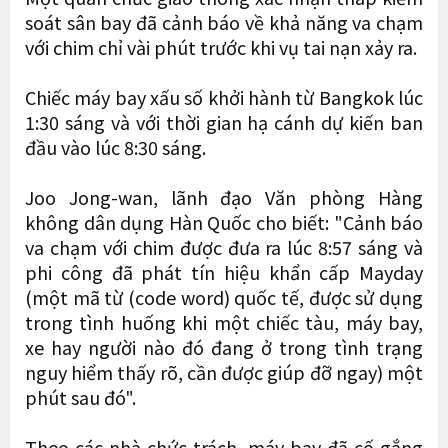
soát sân bay đã cảnh báo về khả năng va chạm
với chim chỉ vài phút trước khi vụ tai nạn xảy ra.
Chiếc máy bay xấu số khởi hành từ Bangkok lúc
1:30 sáng và với thời gian hạ cánh dự kiến ​​ban
đầu vào lúc 8:30 sáng.
Joo Jong-wan, lãnh đạo Văn phòng Hàng
không dân dụng Hàn Quốc cho biết: "Cảnh báo
va chạm với chim được đưa ra lúc 8:57 sáng và
phi công đã phát tín hiệu khẩn cấp Mayday
(một mã từ (code word) quốc tế, được sử dụng
trong tình huống khi một chiếc tàu, máy bay,
xe hay người nào đó đang ở trong tình trạng
nguy hiểm thấy rõ, cần được giúp đỡ ngay) một
phút sau đó".
Theo các nhà chức trách, máy bay đã cố gắng