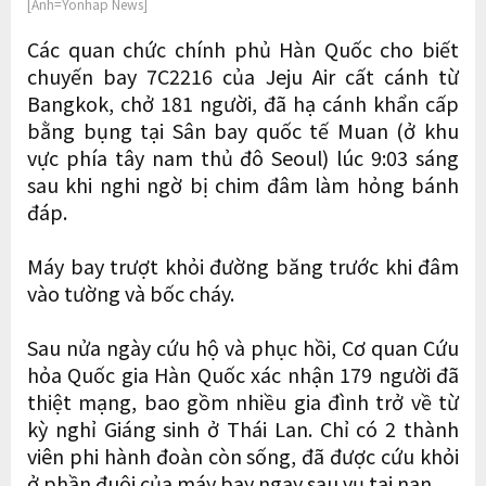
[Ảnh=Yonhap News]
Các quan chức chính phủ Hàn Quốc cho biết
chuyến bay 7C2216 của Jeju Air cất cánh từ
Bangkok, chở 181 người, đã hạ cánh khẩn cấp
bằng bụng tại Sân bay quốc tế Muan (ở khu
vực phía tây nam thủ đô Seoul) lúc 9:03 sáng
sau khi nghi ngờ bị chim đâm làm hỏng bánh
đáp.
Máy bay trượt khỏi đường băng trước khi đâm
vào tường và bốc cháy.
Sau nửa ngày cứu hộ và phục hồi, Cơ quan Cứu
hỏa Quốc gia Hàn Quốc xác nhận 179 người đã
thiệt mạng, bao gồm nhiều gia đình trở về từ
kỳ nghỉ Giáng sinh ở Thái Lan. Chỉ có 2 thành
viên phi hành đoàn còn sống, đã được cứu khỏi
ở phần đuôi của máy bay ngay sau vụ tai nạn.