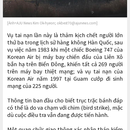
[Ảnh=AJU News Kim Ok-hyeon; okbest70@ajunews.com]
​​​​​Vụ tai nạn lần này là thảm kịch chết người lớn
thứ ba trong lịch sử hàng không Hàn Quốc, sau
vụ việc năm 1983 khi một chiếc Boeing 747 của
Korean Air bị máy bay chiến đấu của Liên Xô
bắn hạ trên Biển Đông, khiến tất cả 269 người
trên máy bay thiệt mạng; và vụ tai nạn của
Korean Air năm 1997 tại Guam cướp đi sinh
mạng của 225 người.
Thông tin ban đầu cho biết trục trặc bánh đáp
có thể là do va chạm với chim (bird strike), mặc
dù cuộc điều tra vẫn đang được tiến hành.
Một quan chức giao thông xác nhận tháp kiểm