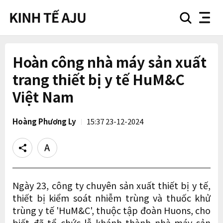
search
nav
button
button
Hoàn công nhà máy sản xuất
trang thiết bị y tế HuM&C
Việt Nam
Hoàng Phương Ly
15:37 23-12-2024
Share
Text
size
Ngày 23, công ty chuyên sản xuất thiết bị y tế,
thiết bị kiểm soát nhiễm trùng và thuốc khử
trùng y tế 'HuM&C', thuộc tập đoàn Huons, cho
biết đã tổ chức lễ khánh thành nhà máy sản