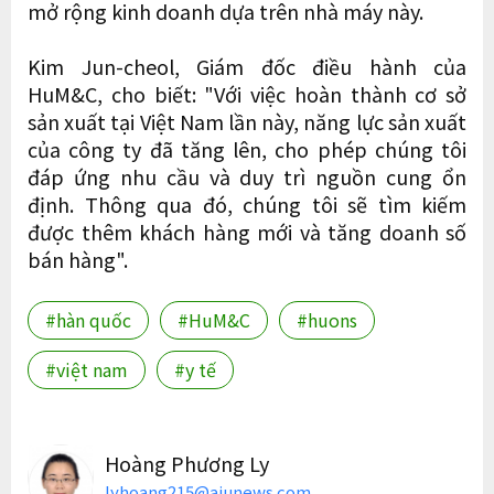
mở rộng kinh doanh dựa trên nhà máy này.
Kim Jun-cheol, Giám đốc điều hành của
HuM&C, cho biết: "Với việc hoàn thành cơ sở
sản xuất tại Việt Nam lần này, năng lực sản xuất
của công ty đã tăng lên, cho phép chúng tôi
đáp ứng nhu cầu và duy trì nguồn cung ổn
định. Thông qua đó, chúng tôi sẽ tìm kiếm
được thêm khách hàng mới và tăng doanh số
bán hàng".
#hàn quốc
#HuM&C
#huons
#việt nam
#y tế
Hoàng Phương Ly
lyhoang215@ajunews.com