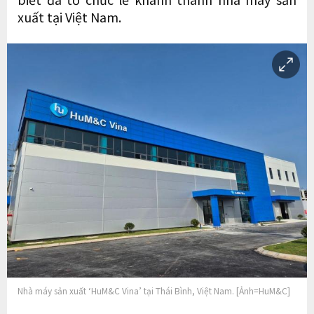
xuất tại Việt Nam.
Nhà máy sản xuất ‘HuM&C Vina’ tại Thái Bình, Việt Nam. [Ảnh=HuM&C]