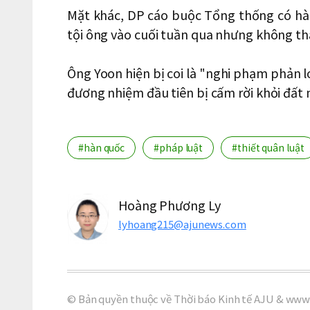
Mặt khác, DP cáo buộc Tổng thống có hàn
tội ông vào cuối tuần qua nhưng không t
Ông Yoon hiện bị coi là "nghi phạm phản 
đương nhiệm đầu tiên bị cấm rời khỏi đất 
#hàn quốc
#pháp luật
#thiết quân luật
Hoàng Phương Ly
lyhoang215@ajunews.com
© Bản quyền thuộc về Thời báo Kinh tế AJU & www.