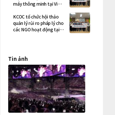
máy thông minh tại Việt
Nam, mở trung tâm điều
phối ở Hà Nội
KCOC tổ chức hội thảo
quản lý rủi ro pháp lý cho
các NGO hoạt động tại
Việt Nam
Tin ảnh