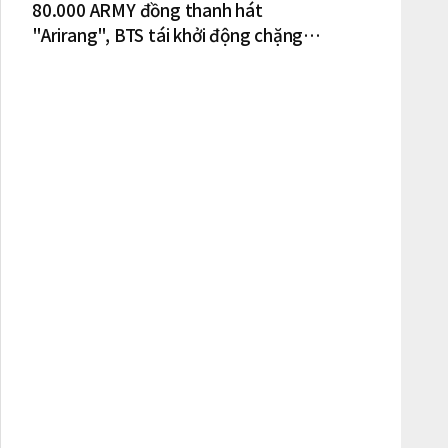
80.000 ARMY đồng thanh hát
"Arirang", BTS tái khởi động chặng
lưu diễn Bắc Mỹ tại New York – New
Jersey