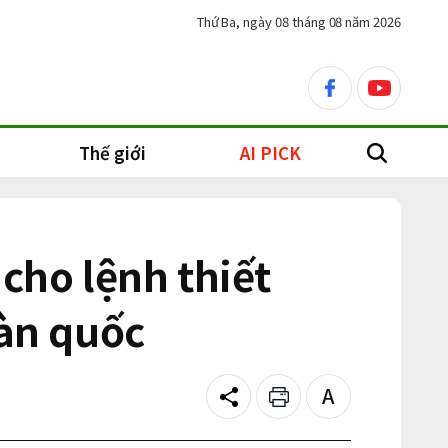
Thứ Ba, ngày 08 tháng 08 năm 2026
facebook
youtube
Thế giới
AI PICK
search
cho lệnh thiết
oàn quốc
Share
Print
Text
size