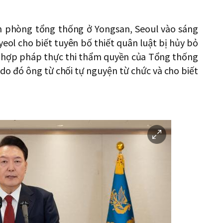
ăn phòng tổng thống ở Yongsan, Seoul vào sáng
ol cho biết tuyên bố thiết quân luật bị hủy bỏ
g hợp pháp thực thi thẩm quyền của Tổng thống
 do đó ông từ chối tự nguyện từ chức và cho biết
이
미
지
확
대