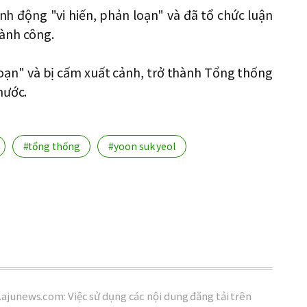
h động "vi hiến, phản loạn" và đã tổ chức luận
hành công.
loạn" và bị cấm xuất cảnh, trở thành Tổng thống
nước.
#tổng thống
#yoon suk yeol
ajunews.com: Việc sử dụng các nội dung đăng tải trên