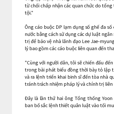
từ chối chấp nhận các quan chức do tổng t
tội."
Ông cáo buộc DP lạm dụng số ghế đa số củ
nước bằng cách sử dụng các dự luật ngân s
trị để bảo vệ nhà lãnh đạo Lee Jae-myun
lý bao gồm các cáo buộc liên quan đến th
"Cùng với người dân, tôi sẽ chiến đấu đế
trong bài phát biểu đồng thời bày tỏ lập 
và ra lệnh triển khai binh sĩ đến tòa nhà
tránh trách nhiệm pháp lý và chính trị liê
Đây là lần thứ hai ông Tổng thống Yoon 
ban bố sắc lệnh thiết quân luật vào tối m