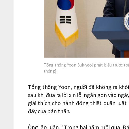
Tổng thống Yoon Suk-yeol phát biểu trước t
thống]
Tổng thống Yoon, người đã không ra khỏ
sau khi đưa ra lời xin lỗi ngắn gọn vào ng
giải thích cho hành động thiết quân luật
đây của bản thân.
Ông lập luận, "Trong hai năm rưỡi qua, Đả