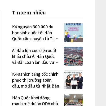
Tin xem nhiều
Kỷ nguyên 300.000 du
học sinh quốc tế: Hàn
Quốc cần chuyển từ "thu
hút" sang "học tập –
việc làm – định cư"
AI đảo lộn cục diện xuất
khẩu châu Á: Hàn Quốc
và Đài Loan lần đầu vượt
Nhật Bản
K-Fashion tăng tốc chinh
phục thị trường toàn
cầu, mở đầu từ Nhật Bản
Hàn Quốc khởi động
mạnh mẽ dự án ODA nhà