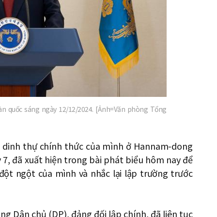
oàn quốc sáng ngày 12/12/2024. [Ảnh=Văn phòng Tổng
i dinh thự chính thức của mình ở Hannam-dong
ày 7, đã xuất hiện trong bài phát biểu hôm nay để
 đột ngột của mình và nhắc lại lập trường trước
ng Dân chủ (DP), đảng đối lập chính, đã liên tục