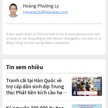
Hoàng Phương Ly
lyhoang215@ajunews.com
© Bản quyền thuộc về Thời báo Kinh tế AJU & www.ajunews.com: Việc
sử dụng các nội dung đăng tải trên vietnam. kyungjeilbo.com phải có sự
đồng ý bằng văn bản của Aju News Corporation.
Tin xem nhiều
Tranh cãi tại Hàn Quốc về
trợ cấp dân sinh dịp Trung
thu: Phát tiền kích cầu hay
gánh nặng cho tương lai?
Kỷ nguyên 300.000 du học