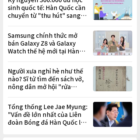
sinh quốc tế: Hàn Quốc cần
chuyển từ "thu hút" sang
"học tập – việc làm – định
cư"
Samsung chính thức mở
bán Galaxy Z8 và Galaxy
Watch thế hệ mới tại Hàn
Quốc, lập kỷ lục 1,44 triệu
đơn đặt trước
Người xưa nghỉ hè như thế
nào? Sĩ tử tìm đến sách vở,
nông dân mở hội "rửa
cuốc" sau mùa vụ
Tổng thống Lee Jae Myung:
"Vấn đề lớn nhất của Liên
đoàn Bóng đá Hàn Quốc là
cơ cấu thiếu dân chủ và tình
trạng nắm quyền quá lâu"