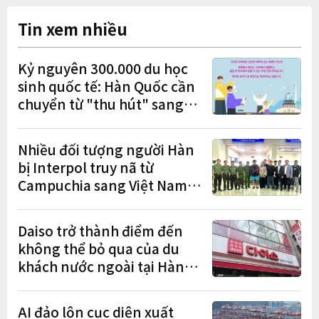
Tin xem nhiều
Kỷ nguyên 300.000 du học
sinh quốc tế: Hàn Quốc cần
chuyển từ "thu hút" sang
"học tập – việc làm – định
cư"
Nhiều đối tượng người Hàn
bị Interpol truy nã từ
Campuchia sang Việt Nam
lần lượt sa lưới
Daiso trở thành điểm đến
không thể bỏ qua của du
khách nước ngoài tại Hàn
Quốc
AI đảo lộn cục diện xuất