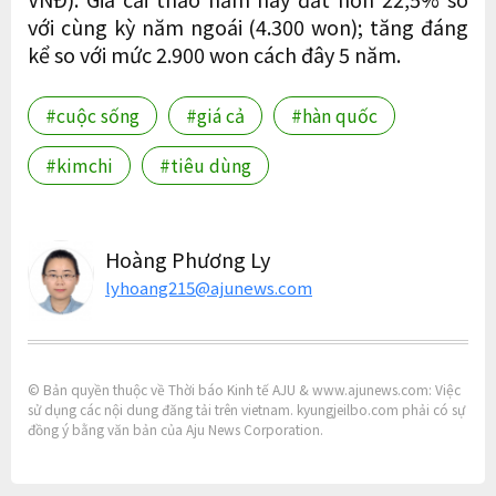
với cùng kỳ năm ngoái (4.300 won); tăng đáng
kể so với mức 2.900 won cách đây 5 năm.
#cuộc sống
#giá cả
#hàn quốc
#kimchi
#tiêu dùng
Hoàng Phương Ly
lyhoang215@ajunews.com
© Bản quyền thuộc về Thời báo Kinh tế AJU & www.ajunews.com: Việc
sử dụng các nội dung đăng tải trên vietnam. kyungjeilbo.com phải có sự
đồng ý bằng văn bản của Aju News Corporation.