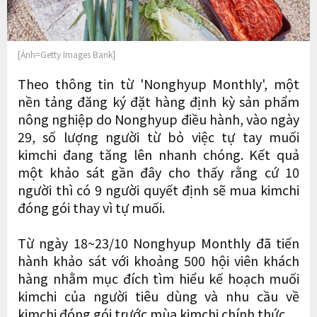
[Ảnh=Getty Images Bank]
Theo thông tin từ 'Nonghyup Monthly', một
nền tảng đăng ký đặt hàng định kỳ sản phẩm
nông nghiệp do Nonghyup điều hành, vào ngày
29, số lượng người từ bỏ việc tự tay muối
kimchi đang tăng lên nhanh chóng. Kết quả
một khảo sát gần đây cho thấy rằng cứ 10
người thì có 9 người quyết định sẽ mua kimchi
đóng gói thay vì tự muối.
Từ ngày 18~23/10 Nonghyup Monthly đã tiến
hành khảo sát với khoảng 500 hội viên khách
hàng nhằm mục đích tìm hiểu kế hoạch muối
kimchi của người tiêu dùng và nhu cầu về
kimchi đóng gói trước mùa kimchi chính thức.