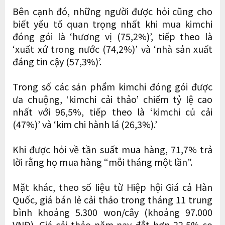
Bên cạnh đó, những người được hỏi cũng cho
biết yếu tố quan trọng nhất khi mua kimchi
đóng gói là ‘hương vị (75,2%)’, tiếp theo là
‘xuất xứ trong nước (74,2%)’ và ‘nhà sản xuất
đáng tin cậy (57,3%)’.
Trong số các sản phẩm kimchi đóng gói được
ưa chuộng, ‘kimchi cải thảo’ chiếm tỷ lệ cao
nhất với 96,5%, tiếp theo là ‘kimchi củ cải
(47%)’ và ‘kim chi hành lá (26,3%).’
Khi được hỏi về tần suất mua hàng, 71,7% trả
lời rằng họ mua hàng “mỗi tháng một lần”.
Mặt khác, theo số liệu từ Hiệp hội Giá cả Hàn
Quốc, giá bán lẻ cải thảo trong tháng 11 trung
bình khoảng 5.300 won/cây (khoảng 97.000
VNĐ). Giá cải thảo năm nay đắt hơn 22,5% so