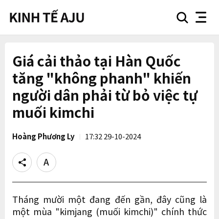
search
nav
button
button
Giá cải thảo tại Hàn Quốc
tăng "không phanh" khiến
người dân phải từ bỏ việc tự
muối kimchi
Hoàng Phương Ly
17:32 29-10-2024
Share
Text
size
Tháng mười một đang đến gần, đây cũng là
một mùa "kimjang (muối kimchi)" chính thức