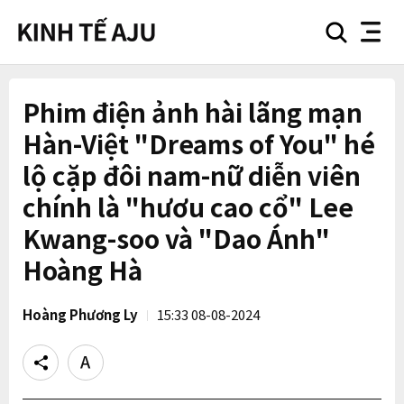
search
nav
button
button
Phim điện ảnh hài lãng mạn
Hàn-Việt "Dreams of You" hé
lộ cặp đôi nam-nữ diễn viên
chính là "hươu cao cổ" Lee
Kwang-soo và "Dao Ánh"
Hoàng Hà
Hoàng Phương Ly
15:33 08-08-2024
Share
Text
size