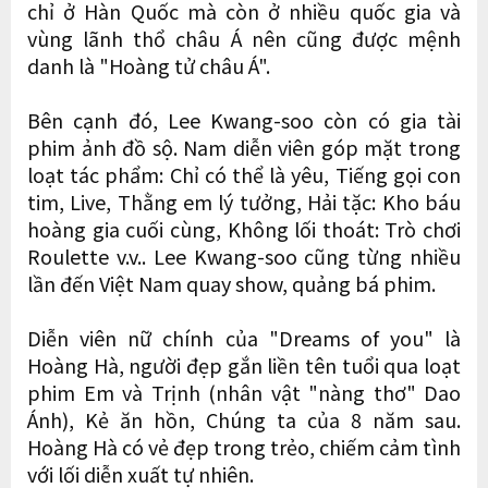
chỉ ở Hàn Quốc mà còn ở nhiều quốc gia và
vùng lãnh thổ châu Á nên cũng được mệnh
danh là "Hoàng tử châu Á".
Bên cạnh đó, Lee Kwang-soo còn có gia tài
phim ảnh đồ sộ. Nam diễn viên góp mặt trong
loạt tác phẩm: Chỉ có thể là yêu, Tiếng gọi con
tim, Live, Thằng em lý tưởng, Hải tặc: Kho báu
hoàng gia cuối cùng, Không lối thoát: Trò chơi
Roulette v.v.. Lee Kwang-soo cũng từng nhiều
lần đến Việt Nam quay show, quảng bá phim.
Diễn viên nữ chính của "Dreams of you" là
Hoàng Hà, người đẹp gắn liền tên tuổi qua loạt
phim Em và Trịnh (nhân vật "nàng thơ" Dao
Ánh), Kẻ ăn hồn, Chúng ta của 8 năm sau.
Hoàng Hà có vẻ đẹp trong trẻo, chiếm cảm tình
với lối diễn xuất tự nhiên.