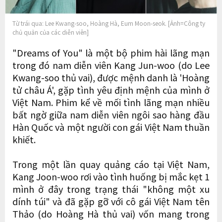
Từ trái qua: Lee Kwang-soo, Hoàng Hà, Eum Moon-seok. [Ảnh=Công ty
chủ quản của các diễn viên]
"Dreams of You" là một bộ phim hài lãng mạn
trong đó nam diễn viên Kang Jun-woo (do Lee
Kwang-soo thủ vai), được mệnh danh là 'Hoàng
tử châu Á', gặp tình yêu định mệnh của mình ở
Việt Nam. Phim kể về mối tình lãng mạn nhiều
bất ngờ giữa nam diễn viên ngôi sao hàng đầu
Hàn Quốc và một người con gái Việt Nam thuần
khiết.
Trong một lần quay quảng cáo tại Việt Nam,
Kang Joon-woo rơi vào tình huống bị mắc kẹt 1
mình ở đây trong trạng thái "không một xu
dính túi" và đã gặp gỡ với cô gái Việt Nam tên
Thảo (do Hoàng Hà thủ vai) vốn mang trong