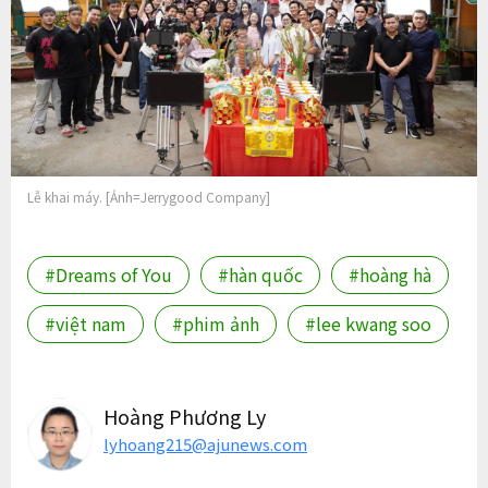
Lễ khai máy. [Ảnh=Jerrygood Company]
#Dreams of You
#hàn quốc
#hoàng hà
#việt nam
#phim ảnh
#lee kwang soo
Hoàng Phương Ly
lyhoang215@ajunews.com