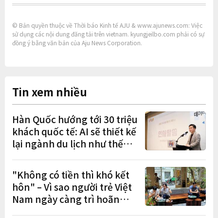
© Bản quyền thuộc về Thời báo Kinh tế AJU & www.ajunews.com: Việc
sử dụng các nội dung đăng tải trên vietnam. kyungjeilbo.com phải có sự
đồng ý bằng văn bản của Aju News Corporation.
Tin xem nhiều
Hàn Quốc hướng tới 30 triệu
khách quốc tế: AI sẽ thiết kế
lại ngành du lịch như thế
nào?
"Không có tiền thì khó kết
hôn" – Vì sao người trẻ Việt
Nam ngày càng trì hoãn
hôn nhân?