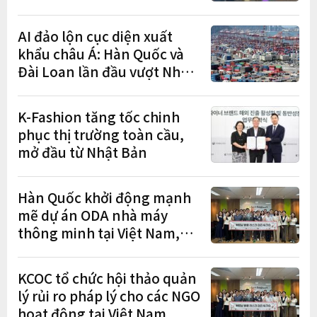
"học tập – việc làm – định
cư"
AI đảo lộn cục diện xuất
khẩu châu Á: Hàn Quốc và
Đài Loan lần đầu vượt Nhật
Bản
K-Fashion tăng tốc chinh
phục thị trường toàn cầu,
mở đầu từ Nhật Bản
Hàn Quốc khởi động mạnh
mẽ dự án ODA nhà máy
thông minh tại Việt Nam,
mở trung tâm điều phối ở
Hà Nội
KCOC tổ chức hội thảo quản
lý rủi ro pháp lý cho các NGO
hoạt động tại Việt Nam