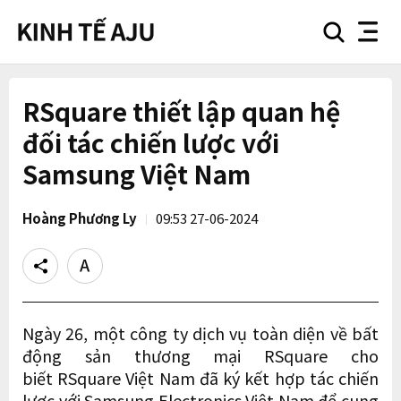
search
nav
button
button
RSquare thiết lập quan hệ
đối tác chiến lược với
Samsung Việt Nam
Hoàng Phương Ly
09:53 27-06-2024
Share
Text
size
Ngày 26, một công ty dịch vụ toàn diện về bất
động sản thương mại RSquare cho
biết RSquare Việt Nam đã ký kết hợp tác chiến
lược với Samsung Electronics Việt Nam để cung