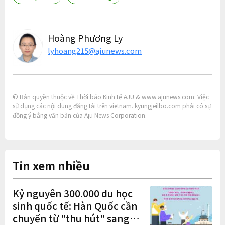
Hoàng Phương Ly
lyhoang215@ajunews.com
© Bản quyền thuộc về Thời báo Kinh tế AJU & www.ajunews.com: Việc
sử dụng các nội dung đăng tải trên vietnam. kyungjeilbo.com phải có sự
đồng ý bằng văn bản của Aju News Corporation.
Tin xem nhiều
Kỷ nguyên 300.000 du học
sinh quốc tế: Hàn Quốc cần
chuyển từ "thu hút" sang